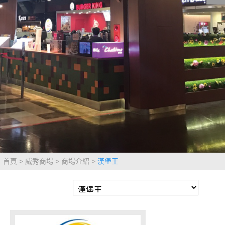
影城公告
影城活動
中獎名單
合作夥伴
商家介紹
加入iShow
商場活動
會員活動
會員Q&A
首頁
威秀商場
商場介紹
漢堡王