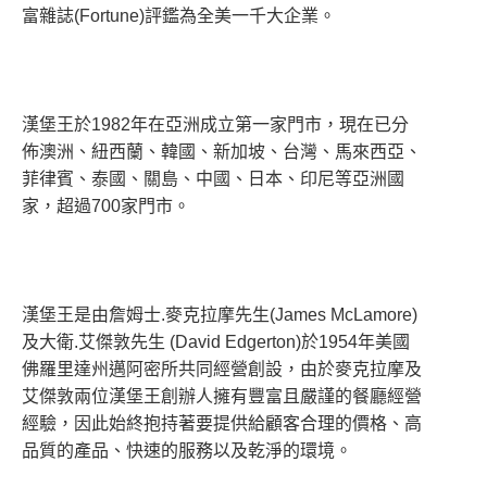
富雜誌(Fortune)評鑑為全美一千大企業。
漢堡王於1982年在亞洲成立第一家門市，現在已分
佈澳洲、紐西蘭、韓國、新加坡、台灣、馬來西亞、
菲律賓、泰國、關島、中國、日本、印尼等亞洲國
家，超過700家門市。
漢堡王是由詹姆士.麥克拉摩先生(James McLamore)
及大衛.艾傑敦先生 (David Edgerton)於1954年美國
佛羅里達州邁阿密所共同經營創設，由於麥克拉摩及
艾傑敦兩位漢堡王創辦人擁有豐富且嚴謹的餐廳經營
經驗，因此始終抱持著要提供給顧客合理的價格、高
品質的產品、快速的服務以及乾淨的環境。