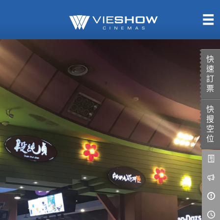
熱售中
即將上映
快
速
訂
票
快
TITAN SCREEN
影城餐飲
搜
MUCROWN
UNICORN
空
位
IMAX
4DX
VR 演唱會
GOLD CLASS
AD口述影像
LIVE演唱會