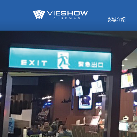
《催眠麥克風-互
🥤威秀獨家電影
🥤全台熱賣
影》
影城介紹
MORE
MORE