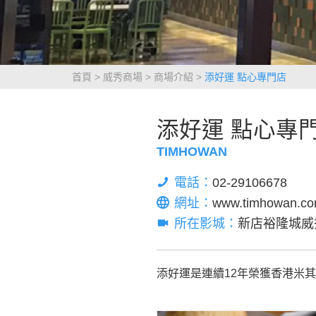
首頁
威秀商場
商場介紹
添好運 點心專門店
添好運 點心專
TIMHOWAN
電話：
02-29106678
網址：
www.timhowan.co
所在影城：
新店裕隆城威
添好運是連續12年榮獲香港米