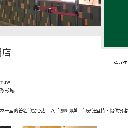
門店
m.tw
秀影城
其林一星的著名的點心店！以「即叫即蒸」的烹飪堅持，提供食