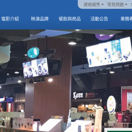
火熱預售中《橡樹街
動電
套餐
一封來自𝑲𝑨𝑻𝑺𝑬𝒀𝑬的
🥤威秀獨家電影套餐
🥤威秀獨家電影套餐
連絡威秀
常見問題
末日》
中
🥤全台熱賣中
情書
🥤全台熱賣中
MORE
電影介紹
映演品牌
餐飲與商品
活動公告
業務
MORE
MORE
MORE