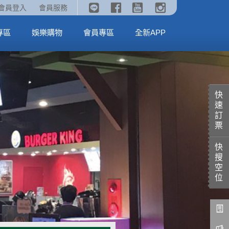
《劇場版吉伊卡哇》🥤威秀獨家電影套餐🥤
火熱預售中《汪汪隊立大功：恐龍大電影》
會員登入
會員服務
全台熱賣中
MORE
MORE
專區
娛樂購物
會員專區
全新APP
快
速
訂
票
快
搜
空
位