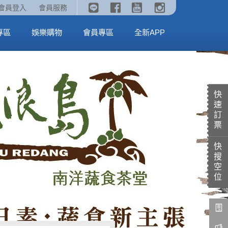
《劇場版吉伊卡哇》🥤威秀獨家電影套餐🥤
火熱預售中《汪汪隊立大功：恐龍大電影》
會員登入
會員服務
全台熱賣中
MORE
MORE
專區
娛樂購物
會員專區
全新APP
快
速
訂
票
快
搜
空
位