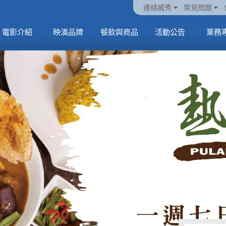
火熱預售中《橡樹街
動電
套餐
一封來自𝑲𝑨𝑻𝑺𝑬𝒀𝑬的
🥤威秀獨家電影套餐
🥤威秀獨家電影套餐
連絡威秀
常見問題
末日》
中
🥤全台熱賣中
情書
🥤全台熱賣中
MORE
電影介紹
映演品牌
餐飲與商品
活動公告
業務
MORE
MORE
MORE