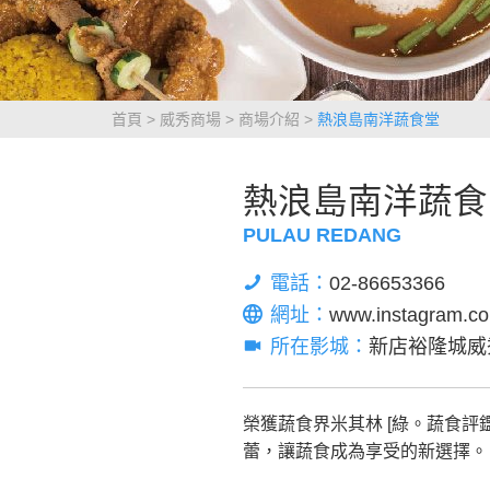
首頁
威秀商場
商場介紹
熱浪島南洋蔬食堂
熱浪島南洋蔬食
PULAU REDANG
電話：
02-86653366
網址：
www.instagram.co
所在影城：
新店裕隆城威
榮獲蔬食界米其林 [綠。蔬食
蕾，讓蔬食成為享受的新選擇。