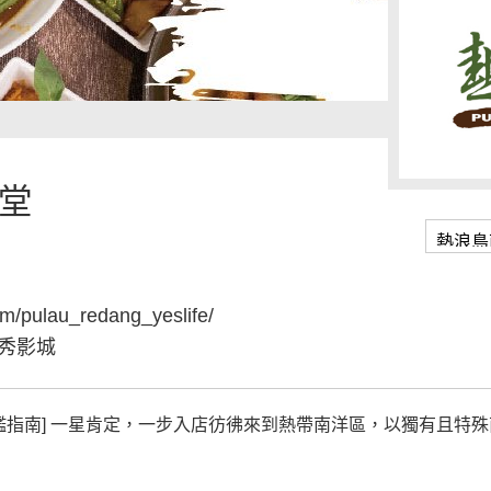
堂
m/pulau_redang_yeslife/
秀影城
評鑑指南] 一星肯定，一步入店彷彿來到熱帶南洋區，以獨有且特