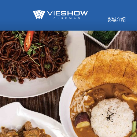
《催眠麥克風-互
🥤威秀獨家電影
🥤全台熱賣
影》
影城介紹
MORE
MORE