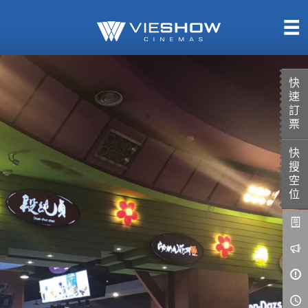
熱售中
即將上映
快
速
訂
票
快
TITAN SCREEN
影城餐飲
搜
MUCROWN
UNICORN
空
位
IMAX
4DX
VR 演唱會
GOLD CLASS
AD口述影像
LIVE演唱會