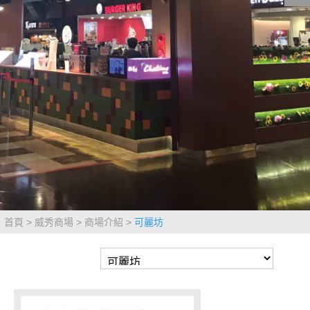
影城公告
影城活動
中獎名單
合作夥伴
商家介紹
加入iShow
商場活動
會員活動
會員Q&A
首頁
威秀商場
商場介紹
可麗坊