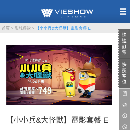
熱售中
首頁
影城餐飲
【小小兵&大怪獸】電影套餐 E
即將上映
快
速
訂
票
快
TITAN SCREEN
影城餐飲
搜
MUCROWN
UNICORN
空
位
IMAX
4DX
VR 演唱會
GOLD CLASS
AD口述影像
【小小兵&大怪獸】電影套餐 E
LIVE演唱會