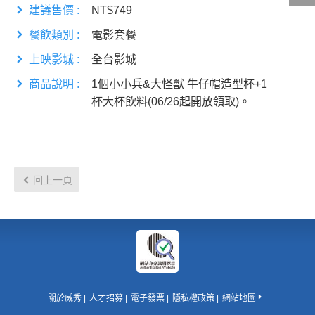
建議售價 :
NT$749
餐飲類別 :
電影套餐
影城公告
上映影城 :
全台影城
影城活動
商品說明 :
1個小小兵&大怪獸 牛仔帽造型杯+1
中獎名單
杯大杯飲料(06/26起開放領取)。
合作夥伴
回上一頁
商家介紹
加入iShow
商場活動
會員活動
會員Q&A
關於威秀
人才招募
電子發票
隱私權政策
網站地圖