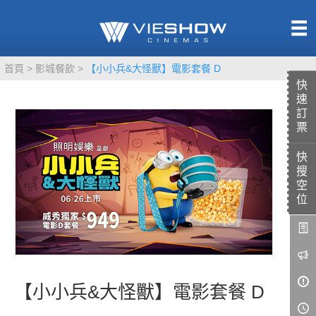
熱售中
首頁
影城餐飲
【小小兵&大怪獸】電影套餐 D
即將上映
快
速
訂
票
快
TITAN SCREEN
影城餐飲
搜
MUCROWN
UNICORN
空
位
IMAX
4DX
VR 演唱會
GOLD CLASS
AD口述影像
【小小兵&大怪獸】電影套餐 D
LIVE演唱會