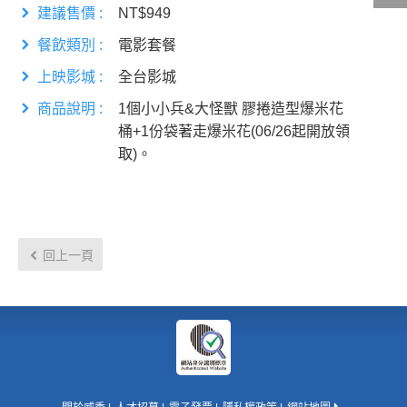
建議售價 :
NT$949
餐飲類別 :
電影套餐
影城公告
上映影城 :
全台影城
影城活動
商品說明 :
1個小小兵&大怪獸 膠捲造型爆米花
中獎名單
桶+1份袋著走爆米花(06/26起開放領
合作夥伴
取)。
商家介紹
加入iShow
回上一頁
商場活動
會員活動
會員Q&A