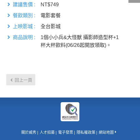
建議售價 :
NT$749
餐飲類別 :
電影套餐
影城公告
上映影城 :
全台影城
影城活動
商品說明 :
1個小小兵&大怪獸 攝影師造型杯+1
中獎名單
杯大杯飲料(06/26起開放領取)。
合作夥伴
回上一頁
商家介紹
加入iShow
商場活動
會員活動
會員Q&A
關於威秀
人才招募
電子發票
隱私權政策
網站地圖