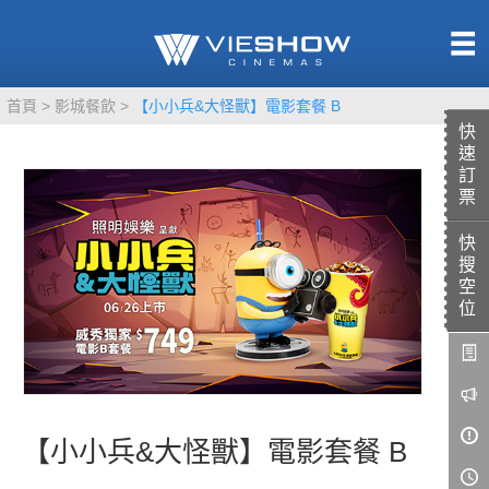
熱售中
首頁
影城餐飲
【小小兵&大怪獸】電影套餐 B
即將上映
快
速
訂
票
快
TITAN SCREEN
影城餐飲
搜
MUCROWN
UNICORN
空
位
IMAX
4DX
VR 演唱會
GOLD CLASS
AD口述影像
【小小兵&大怪獸】電影套餐 B
LIVE演唱會