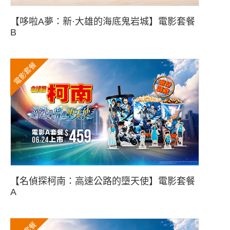
【哆啦A夢：新·大雄的海底鬼岩城】電影套餐
B
電影套餐
【名偵探柯南：高速公路的墮天使】電影套餐
A