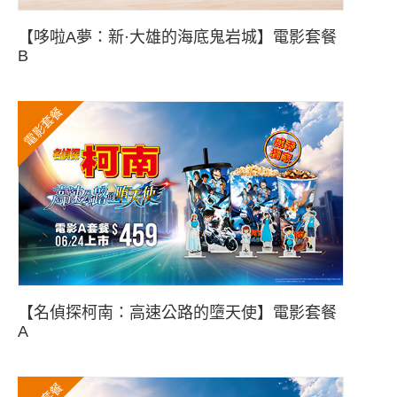
【哆啦A夢：新·大雄的海底鬼岩城】電影套餐
B
電影套餐
【名偵探柯南：高速公路的墮天使】電影套餐
A