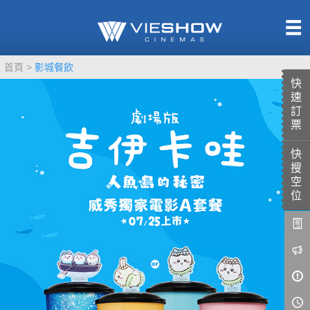
熱售中
首頁
影城餐飲
即將上映
快
速
訂
票
快
TITAN SCREEN
影城餐飲
搜
MUCROWN
UNICORN
空
位
IMAX
4DX
VR 演唱會
GOLD CLASS
AD口述影像
LIVE演唱會