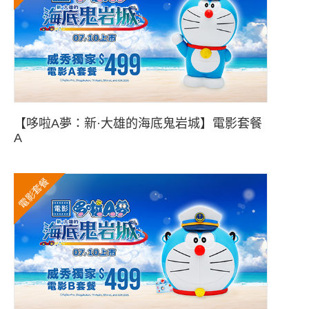
【哆啦A夢：新·大雄的海底鬼岩城】電影套餐
A
電影套餐