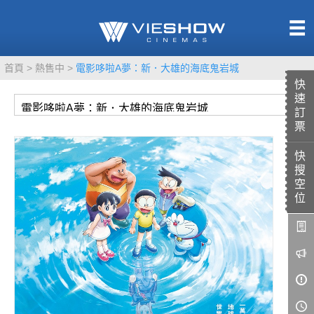
熱售中
首頁
熱售中
電影哆啦A夢：新．大雄的海底鬼岩城
即將上映
快
速
訂
票
快
TITAN SCREEN
影城餐飲
搜
MUCROWN
UNICORN
空
位
IMAX
4DX
VR 演唱會
GOLD CLASS
AD口述影像
LIVE演唱會