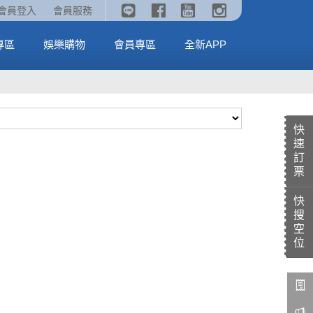
《劇場版吉伊卡哇》🥤威秀獨家電影套餐🥤
火熱預售中《汪汪隊立大功：恐龍大電影》
會員登入
會員服務
全台熱賣中
MORE
MORE
專區
娛樂購物
會員專區
全新APP
快
速
訂
票
快
搜
空
位