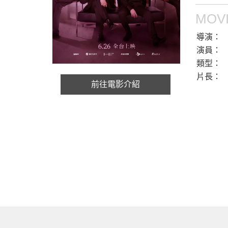
MOVI
導演：
演員：
類型：
片長：
前往電影介紹