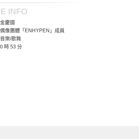
E INFO
金慶國
偶像團體「ENHYPEN」成員
音樂/歌舞
0 時 53 分