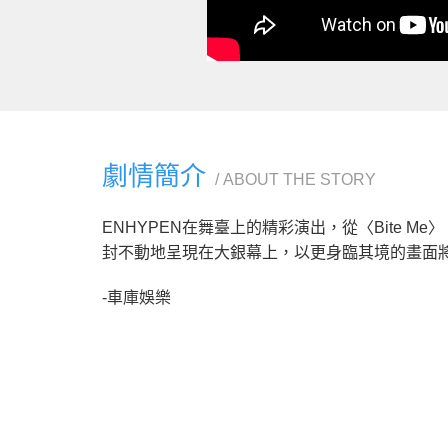
劇情簡介
ABOUT THE STORY
ENHYPEN在舞臺上的精彩演出，從〈Bite Me〉、〈
封不動地呈現在大銀幕上，以更身臨其境的畫面
-車庫娛樂