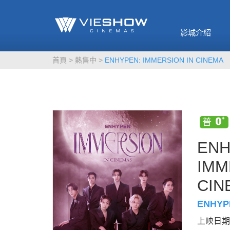
《催眠麥克風-互
🥤威秀獨家電影
🥤全台熱賣
影》
影城介紹
MORE
MORE
首頁
熱售中
ENHYPEN: IMMERSION IN CINEMA
ENH
IMM
CIN
ENHYP
上映日期：