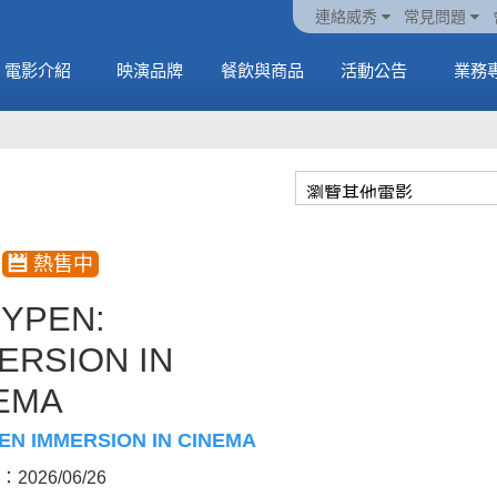
火熱預售中《橡樹街
動電
套餐
一封來自𝑲𝑨𝑻𝑺𝑬𝒀𝑬的
🥤威秀獨家電影套餐
🥤威秀獨家電影套餐
連絡威秀
常見問題
末日》
中
🥤全台熱賣中
情書
🥤全台熱賣中
MORE
電影介紹
映演品牌
餐飲與商品
活動公告
業務
MORE
MORE
MORE
YPEN:
ERSION IN
EMA
EN IMMERSION IN CINEMA
2026/06/26