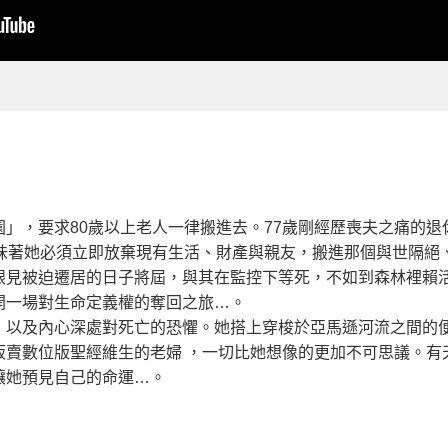
」，要求80歲以上老人一律搬進去。77歲剛經歷喪夫之痛的
意味著她必須立即放棄現有生活、財產與親友，搬進那個與世隔絕
眼見被迫遷居的日子將屆，與其在監控下等死，不如到森林裡賴
開一場對生命定義權的奪回之旅…。
，以及內心深處對死亡的恐懼。她搭上穿梭於亞馬遜河流之間的
販賣數位版聖經維生的老婦 ，一切比她想像的更加不可思議。有
讓她預見自己的命運…。