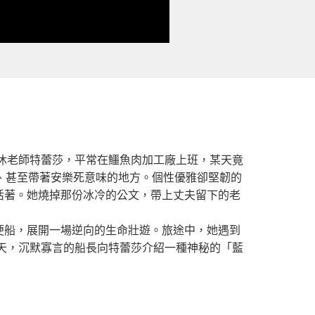
退休老師特蕾莎，平常在鱷魚肉加工廠上班，某天竟
、甚至帶著安樂死意味的地方。個性優雅卻堅韌的
活著。她燒掉那份冰冷的公文，帶上丈夫留下的老
便船，展開一場逆向的生命壯遊。旅途中，她遇到
天，沉默寡言的船長向特蕾莎介紹一種神秘的「藍