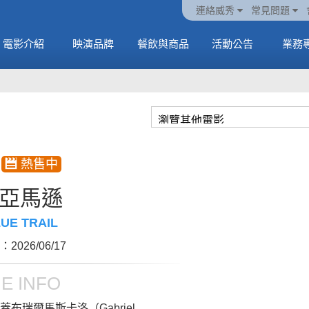
火熱預售中《橡樹街
動電
套餐
一封來自𝑲𝑨𝑻𝑺𝑬𝒀𝑬的
🥤威秀獨家電影套餐
🥤威秀獨家電影套餐
連絡威秀
常見問題
末日》
中
🥤全台熱賣中
情書
🥤全台熱賣中
MORE
電影介紹
映演品牌
餐飲與商品
活動公告
業務
MORE
MORE
MORE
亞馬遜
UE TRAIL
2026/06/17
E INFO
蓋布瑞爾馬斯卡洛（Gabriel