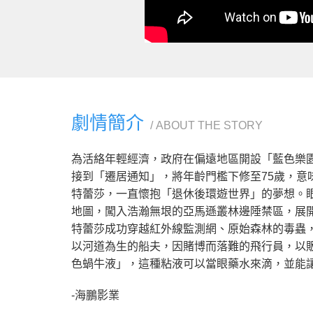
劇情簡介
ABOUT THE STORY
為活絡年輕經濟，政府在偏遠地區開設「藍色樂園
接到「遷居通知」，將年齡門檻下修至75歲，
特蕾莎，一直懷抱「退休後環遊世界」的夢想。
地圖，闖入浩瀚無垠的亞馬遜叢林邊陲禁區，展
特蕾莎成功穿越紅外線監測網、原始森林的毒蟲
以河道為生的船夫，因賭博而落難的飛行員，以
色蝸牛液」，這種粘液可以當眼藥水來滴，並能
-海鵬影業