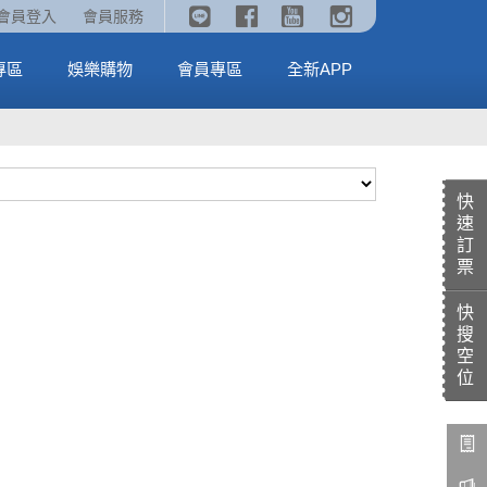
《劇場版吉伊卡哇》🥤威秀獨家電影套餐🥤
火熱預售中《汪汪隊立大功：恐龍大電影》
會員登入
會員服務
全台熱賣中
MORE
MORE
專區
娛樂購物
會員專區
全新APP
快
速
訂
票
快
搜
空
位