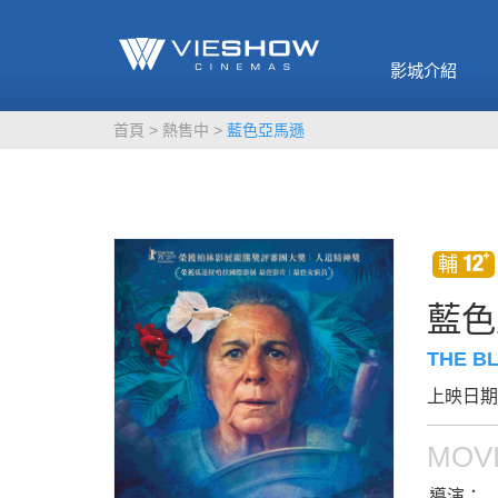
《催眠麥克風-互
🥤威秀獨家電影
🥤全台熱賣
影》
影城介紹
MORE
MORE
首頁
熱售中
藍色亞馬遜
藍色
THE BL
上映日期：
MOVI
導演：