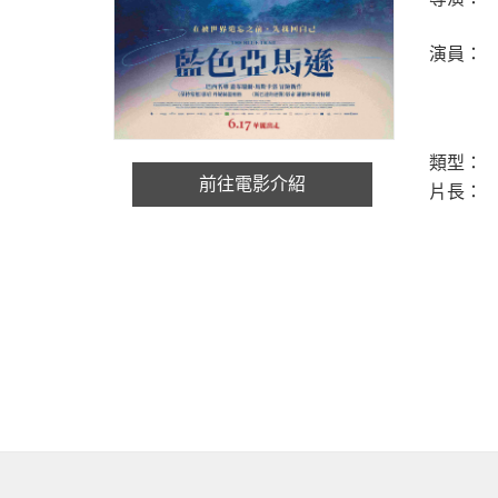
演員：
類型：
前往電影介紹
片長：