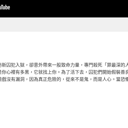
秘新囚犯入獄，卻意外帶來一股致命力量，專門殺死「罪最深的
是你心裡有多黑，它就找上你。為了活下去，囚犯們開始假裝善
遊戲沒有漏洞，因為真正危險的，從來不是鬼，而是人心。當恐