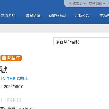
火熱預售中《橡樹街
動電
套餐
一封來自𝑲𝑨𝑻𝑺𝑬𝒀𝑬的
🥤威秀獨家電影套餐
🥤威秀獨家電影套餐
連絡威秀
常見問題
末日》
中
🥤全台熱賣中
情書
🥤全台熱賣中
MORE
電影介紹
映演品牌
餐飲與商品
活動公告
業務
MORE
MORE
MORE
獄
IN THE CELL
2026/06/10
E INFO
喬可安華Joko Anwar