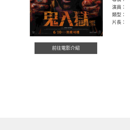
演員：
類型：
片長：
前往電影介紹