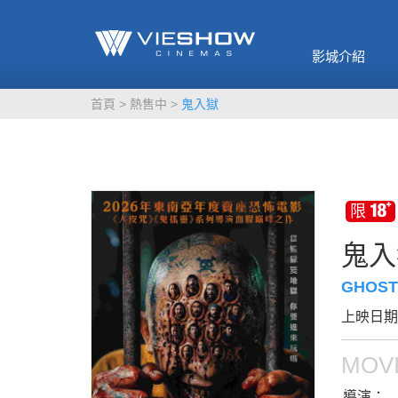
《催眠麥克風-互
🥤威秀獨家電影
🥤全台熱賣
影》
影城介紹
MORE
MORE
首頁
熱售中
鬼入獄
鬼入
GHOST 
上映日期：
MOVI
導演：