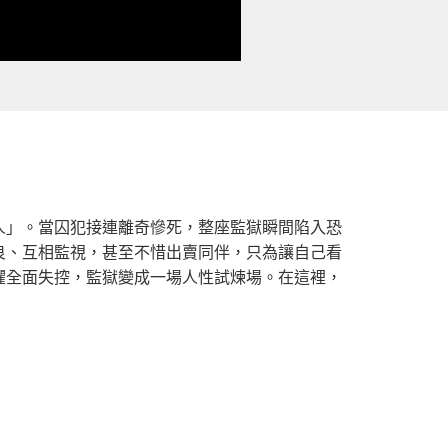
人」。當囚犯接連離奇慘死，整座監獄瞬間陷入恐
良、互相監視，甚至不惜出賣同伴，只為讓自己看
懼全面失控，監獄變成一場人性試煉場。在這裡，