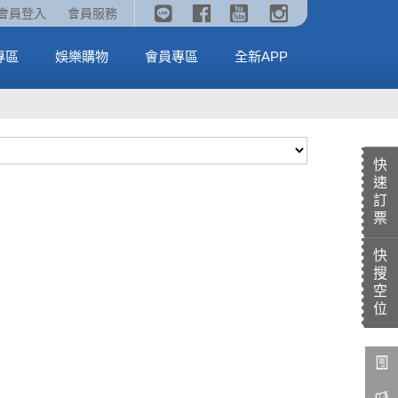
《劇場版吉伊卡哇》🥤威秀獨家電影套餐🥤
火熱預售中《汪汪隊立大功：恐龍大電影》
會員登入
會員服務
全台熱賣中
MORE
MORE
專區
娛樂購物
會員專區
全新APP
快
速
訂
票
快
搜
空
位