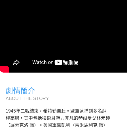
劇情簡介
ABOUT THE STORY
1945年二戰結束，希特勒自殺。盟軍逮捕到多名納
粹高層，其中包括狡猾且魅力非凡的赫爾曼戈林元帥
（羅素克洛 飾）。美國軍醫凱利（雷米馬利克 飾）