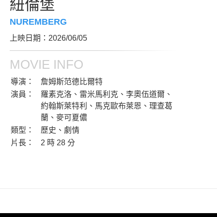
紐倫堡
NUREMBERG
上映日期：2026/06/05
MOVIE INFO
導演：
詹姆斯范德比爾特
演員：
羅素克洛、雷米馬利克、李奧伍道爾、
約翰斯萊特利、馬克歐布萊恩、理查葛
蘭、麥可夏儂
類型：
歷史、劇情
片長：
2 時 28 分