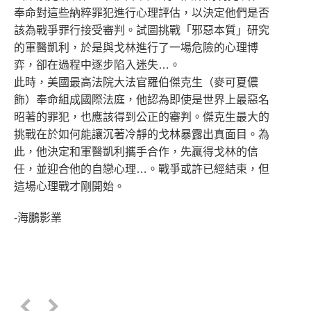
奉命對這些納粹罪犯進行心理評估，以決定他們是否
該為戰爭罪行接受審判。試圖挑戰「邪惡本質」研究
的軍醫凱利，於是與戈林進行了一場危險的心理博
弈，卻在過程中逐步陷入迷失…。
此時，美國最高法院大法官羅伯傑克生（麥可夏儂
飾）奉命組成國際法庭，他認為即使是世界上最惡名
昭著的罪犯，也應該得到公正的審判。傑克生最大的
挑戰在於如何能讓沉著冷靜的戈林暴露出真面目。為
此，他決定和軍醫凱利攜手合作，先贏得戈林的信
任，並迎合他的自戀心理…。戰爭或許已經結束，但
這場心理戰才剛開始。
-海鵬影業