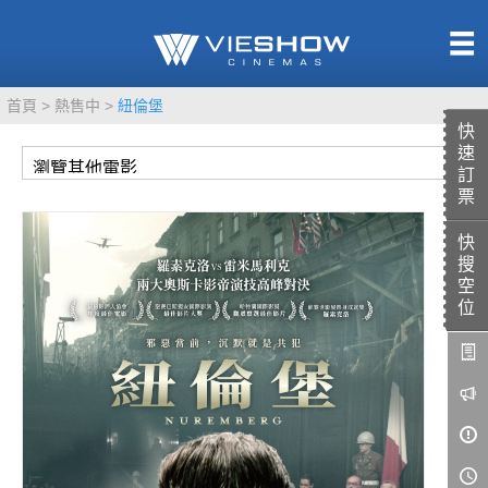
熱售中
首頁
熱售中
紐倫堡
即將上映
快
速
訂
票
快
TITAN SCREEN
影城餐飲
搜
MUCROWN
UNICORN
空
位
IMAX
4DX
VR 演唱會
GOLD CLASS
AD口述影像
LIVE演唱會