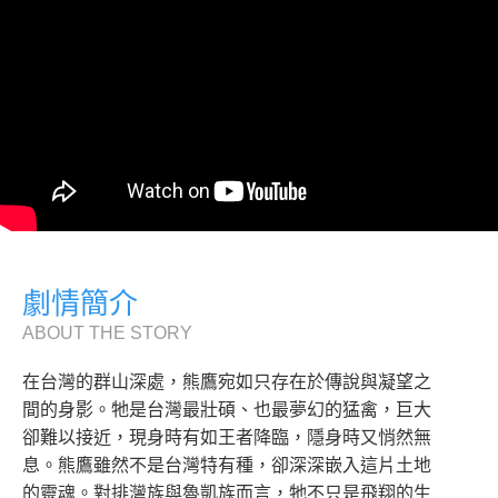
劇情簡介
ABOUT THE STORY
在台灣的群山深處，熊鷹宛如只存在於傳說與凝望之
間的身影。牠是台灣最壯碩、也最夢幻的猛禽，巨大
卻難以接近，現身時有如王者降臨，隱身時又悄然無
息。熊鷹雖然不是台灣特有種，卻深深嵌入這片土地
的靈魂。對排灣族與魯凱族而言，牠不只是飛翔的生