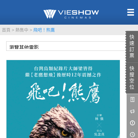
熱售中
首頁
熱售中
飛吧！熊鷹
即將上映
快
速
訂
票
快
TITAN SCREEN
影城餐飲
搜
MUCROWN
UNICORN
空
位
IMAX
4DX
VR 演唱會
GOLD CLASS
AD口述影像
LIVE演唱會