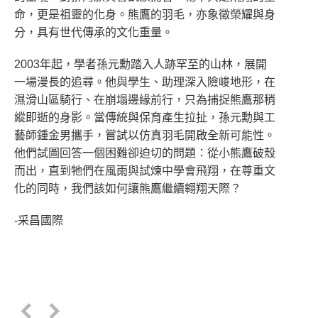
命，更是祖靈的化身。熊鷹的羽毛，亦象徵榮耀與身
分，具有世代傳承的文化重量。
2003年起，學者孫元勳踏入人跡罕至的山林，展開
一場漫長的追尋。他與學生、助理深入險峻地形，在
濕滑山區騎行、在崩塌邊緣前行，只為捕捉熊鷹那稍
縱即逝的身影。當傳統與保育產生拉扯，孫元勳與工
藝師鍾金男攜手，嘗試以仿真羽毛開啟全新可能性。
他們試圖回答一個困難卻迫切的問題：從小熊鷹破殼
而出，直到牠們在風雨與試煉中學會飛翔，在尊重文
化的同時，我們該如何讓熊鷹繼續翱翔天際？
-采昌國際