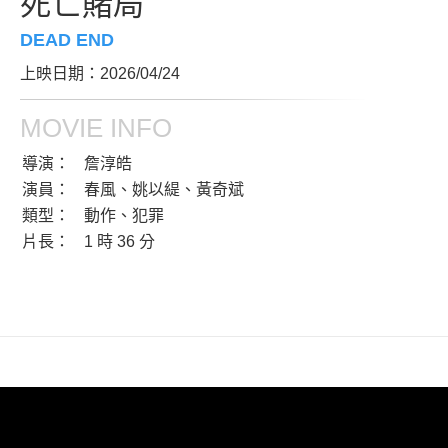
死亡賭局
DEAD END
上映日期：2026/04/24
MOVIE INFO
導演：
詹淳皓
演員：
春風、姚以緹、黃奇斌
類型：
動作、犯罪
片長：
1 時 36 分