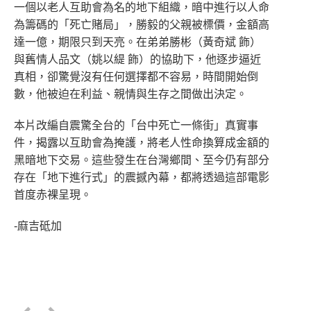
一個以老人互助會為名的地下組織，暗中進行以人命
為籌碼的「死亡賭局」，勝毅的父親被標價，金額高
達一億，期限只到天亮。在弟弟勝彬（黃奇斌 飾）
與舊情人品文（姚以緹 飾）的協助下，他逐步逼近
真相，卻驚覺沒有任何選擇都不容易，時間開始倒
數，他被迫在利益、親情與生存之間做出決定。
本片改編自震驚全台的「台中死亡一條街」真實事
件，揭露以互助會為掩護，將老人性命換算成金額的
黑暗地下交易。這些發生在台灣鄉間、至今仍有部分
存在「地下進行式」的震撼內幕，都將透過這部電影
首度赤裸呈現。
-麻吉砥加