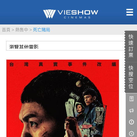
熱售中
首頁
熱售中
死亡賭局
即將上映
快
速
訂
票
快
TITAN SCREEN
影城餐飲
搜
MUCROWN
UNICORN
空
位
IMAX
4DX
VR 演唱會
GOLD CLASS
AD口述影像
LIVE演唱會