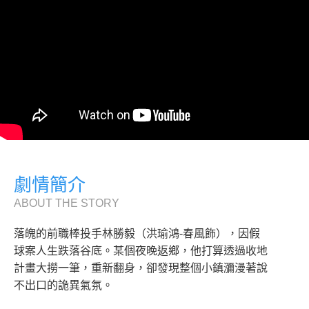
劇情簡介
ABOUT THE STORY
落魄的前職棒投手林勝毅（洪瑜鴻-春風飾），因假
球案人生跌落谷底。某個夜晚返鄉，他打算透過收地
計畫大撈一筆，重新翻身，卻發現整個小鎮瀰漫著說
不出口的詭異氣氛。