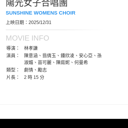
陽光女子合唱團
SUNSHINE WOMENS CHOIR
上映日期：2025/12/31
MOVIE INFO
導演：
林孝謙
演員：
陳意涵、翁倩玉、鍾欣凌、安心亞、孫
淑媚、苗可麗、陳庭妮、何曼希
類型：
劇情、勵志
片長：
2 時 15 分