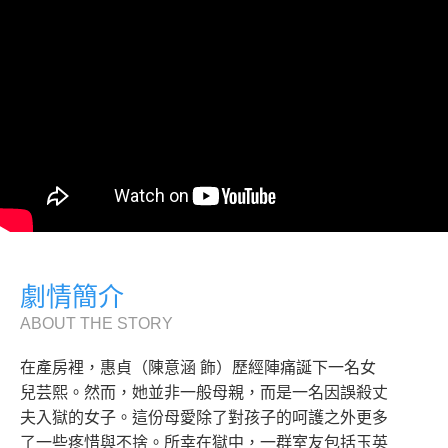
劇情簡介
ABOUT THE STORY
在產房裡，惠貞（陳意涵 飾）歷經陣痛誕下一名女
兒芸熙。然而，她並非一般母親，而是一名因誤殺丈
夫入獄的女子。這份母愛除了對孩子的呵護之外更多
了一些疼惜與不捨。所幸在獄中，一群室友包括玉英