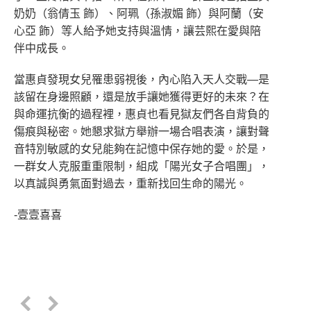
奶奶（翁倩玉 飾）、阿珮（孫淑媚 飾）與阿蘭（安
心亞 飾）等人給予她支持與溫情，讓芸熙在愛與陪
伴中成長。
當惠貞發現女兒罹患弱視後，內心陷入天人交戰—是
該留在身邊照顧，還是放手讓她獲得更好的未來？在
與命運抗衡的過程裡，惠貞也看見獄友們各自背負的
傷痕與秘密。她懇求獄方舉辦一場合唱表演，讓對聲
音特別敏感的女兒能夠在記憶中保存她的愛。於是，
一群女人克服重重限制，組成「陽光女子合唱團」，
以真誠與勇氣面對過去，重新找回生命的陽光。
-壹壹喜喜