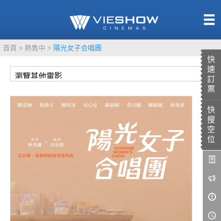
熱售中
首頁
熱售中
陽光女子合唱團
即將上映
快
速
訂
票
快
TITAN SCREEN
影城餐飲
搜
MUCROWN
UNICORN
空
位
IMAX
4DX
VR 演唱會
GOLD CLASS
AD口述影像
LIVE演唱會