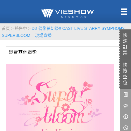
熱售中
首頁
熱售中
D3-偶像夢幻祭!! CAST LIVE STARRY SYMPHONY –
即將上映
快
SUPERBLOOM – 現場直播
速
訂
票
快
TITAN SCREEN
影城餐飲
搜
MUCROWN
UNICORN
空
位
IMAX
4DX
VR 演唱會
GOLD CLASS
AD口述影像
LIVE演唱會