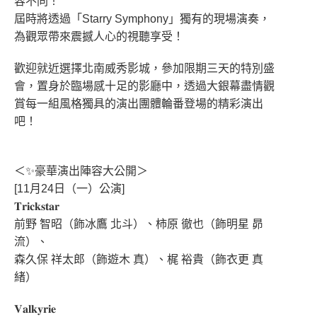
容不同！
屆時將透過「Starry Symphony」獨有的現場演奏，
為觀眾帶來震撼人心的視聽享受！
歡迎就近選擇北南威秀影城，參加限期三天的特別盛
會，置身於臨場感十足的影廳中，透過大銀幕盡情觀
賞每一組風格獨具的演出團體輪番登場的精彩演出
吧！
＜✨豪華演出陣容大公開＞
[11月24日（一）公演]
𝐓𝐫𝐢𝐜𝐤𝐬𝐭𝐚𝐫
前野 智昭（飾冰鷹 北斗）、柿原 徹也（飾明星 昴
流）、
森久保 祥太郎（飾遊木 真）、梶 裕貴（飾衣更 真
緒）
𝐕𝐚𝐥𝐤𝐲𝐫𝐢𝐞