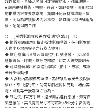
超過預期，直播活動將可能提前結束，敬請理解。
● 廳內嚴禁攝影、拍照、錄音，如經查獲，將刪除您
的拍攝內容並要求離場。期間任何器材損壞概不負
責，同時為維護播映內容權益，影城將保留法律追訴
權，謝謝您的合作。
❍──[ 威秀影城零秒差直播-應援須知 ]──❍
◆ 觀賞期間請勿阻擋走道或影廳動線，任何影響他
人進出及場內安全之行為皆被禁止。
◆ 歡迎隨演出音樂及氣氛進行口號應援，可以發出
應援聲音、呼喊、歡呼或唱歌！切勿大聲交談聊天。
◆ 可以隨著演出節奏進行擊掌（拍手、鼓掌）或跟
著舞步做動作！
◆ 因影廳內為階梯式座位，為維護觀眾安全及觀賞
權益，節目進行中，請勿有劇烈俯仰晃動、場內奔
跑、跳動等干擾鄰座之行為。
◆ 歡迎使用官方手燈、週邊商品進行應援，如有自
製應援品，其長寬高尺寸不可超出45公分；影響觀