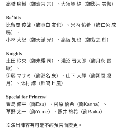
高橋 廣樹（飾齋宮 宗）、大須賀 純（飾影片 美伽）
𝐑𝐚*𝐛𝐢𝐭𝐬
比留間 俊哉（飾真白 友也）、米內 佑希（飾仁兔 成
鳴）、
小林 大紀（飾天滿 光）、高阪 知也（飾紫之 創）
𝐊𝐧𝐢𝐠𝐡𝐭𝐬
土田 玲央（飾朱櫻 司）、淺沼 晉太郎（飾月永 雷
歐）、
伊藤 マサミ（飾瀨名 泉）、山下 大輝（飾朔間 凜
月）、北村 諒（飾鳴上 嵐）
𝐒𝐩𝐞𝐜𝐢𝐚𝐥 𝐟𝐨𝐫 𝐏𝐫𝐢𝐧𝐜𝐞𝐬𝐬!
豐島 修平（飾Esu）、榊原 優希（飾Kanna）、
草野 太一（飾Yume）、照井 悠希（飾Raika）
※演出陣容有可能不經預告而變更。