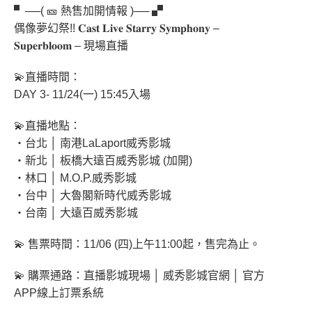
▘──( 🎫 熱售加開情報 )── ▞
偶像夢幻祭!! 𝐂𝐚𝐬𝐭 𝐋𝐢𝐯𝐞 𝐒𝐭𝐚𝐫𝐫𝐲 𝐒𝐲𝐦𝐩𝐡𝐨𝐧𝐲 –
𝐒𝐮𝐩𝐞𝐫𝐛𝐥𝐨𝐨𝐦 – 現場直播
💫直播時間：
DAY 3- 11/24(一) 15:45入場
💫直播地點：
‧台北 │ 南港LaLaport威秀影城
‧新北 │ 板橋大遠百威秀影城 (加開)
‧林口 │ M.O.P.威秀影城
‧台中 │ 大魯閣新時代威秀影城
‧台南 │ 大遠百威秀影城
💫 售票時間：11/06 (四)上午11:00起，售完為止。
💫 購票通路：直播影城現場 │ 威秀影城官網 │ 官方
APP線上訂票系統