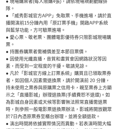
● 現場購票者(每人限購4張)，請依現場規劃動線排
隊。
● 「威秀影城官方APP」免取票、手機進場，請於直
播開演前15分鐘內用「原訂票手機」開啟APP系統
與藍芽功能，方可驗票進場。
● 愛心票、敬老票、團體電影優待券只限影城現場購
票。
● 持團券購票者需補價差至本節目票價。
● 因使用光纖直播，音質和畫質會因網路狀況等因
素，而受到一定程度的干擾。敬請見諒。
● 凡於「影城官方線上訂票系統」購買且已領取票券
者，如因個人因素需退換票，請於開演前 20 分鐘，
持未使用之票券與原購票之信用卡，親至票券上方顯
示之「直播影城」辦理退換票(手續費恕不退還)。如
為影城自身因素或天候等影響無法照常直播需退票
時，則參照一般電影票退換票辦法，影城將開放觀眾
於7日內憑原票券至櫃台辦理，並將全額退款。
● 演出時間將依據實際情況而異動。若表演時間大幅