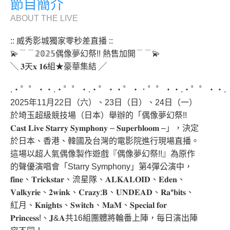
節目簡介
ABOUT THE LIVE
:: 威秀影城獨家零秒差直播 ::
💫﹉﹉𝟚𝟘𝟚𝟝偶像夢幻祭!! 熱售加開﹉﹉💫
╲ 𝟑天𝐱 𝟏𝟔組★豪華集結 ╱
.・゜゜・・.・゜゜・.・゜・・゜・．゜゜・・.・゜゜・・.
2025年11月22日（六）、23日（日）、24日（一）
於埼玉超級競技場（日本）舉辦的「偶像夢幻祭!!
𝐂𝐚𝐬𝐭 𝐋𝐢𝐯𝐞 𝐒𝐭𝐚𝐫𝐫𝐲 𝐒𝐲𝐦𝐩𝐡𝐨𝐧𝐲 – 𝐒𝐮𝐩𝐞𝐫𝐛𝐥𝐨𝐨𝐦 –」，決定
於日本、香港、韓國及台灣的電影院進行現場直播。
這場以超人氣偶像製作遊戲『偶像夢幻祭!!』為原作
的聲優演唱會「Starry Symphony」第4彈公演中，
𝐟𝐢𝐧𝐞、𝐓𝐫𝐢𝐜𝐤𝐬𝐭𝐚𝐫、流星隊、𝐀𝐋𝐊𝐀𝐋𝐎𝐈𝐃、𝐄𝐝𝐞𝐧、
𝐕𝐚𝐥𝐤𝐲𝐫𝐢𝐞、𝟐𝐰𝐢𝐧𝐤、𝐂𝐫𝐚𝐳𝐲:𝐁、𝐔𝐍𝐃𝐄𝐀𝐃、𝐑𝐚*𝐛𝐢𝐭𝐬、
紅月、𝐊𝐧𝐢𝐠𝐡𝐭𝐬、𝐒𝐰𝐢𝐭𝐜𝐡、𝐌𝐚𝐌、𝐒𝐩𝐞𝐜𝐢𝐚𝐥 𝐟𝐨𝐫
𝐏𝐫𝐢𝐧𝐜𝐞𝐬𝐬!、𝐉&𝐀共16組團體將輪番上陣，每日演出陣