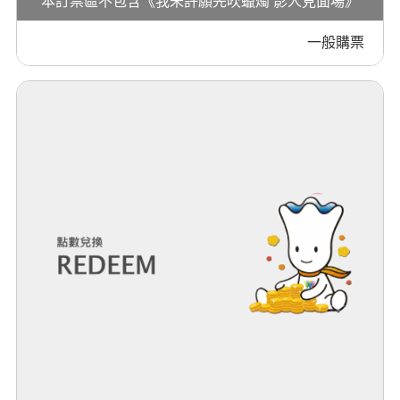
本訂票區不包含《我未許願先吹蠟燭 影人見面場》