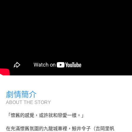
劇情簡介
ABOUT THE STORY
「懷舊的感覺，或許就和戀愛一樣。」
在充滿懷舊氛圍的九龍城寨裡，鯨井令子（吉岡里帆