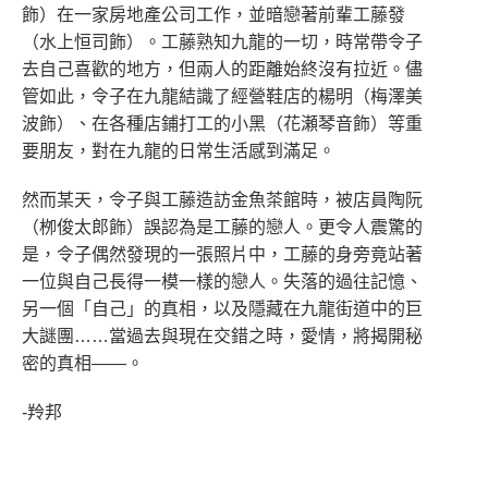
飾）在一家房地產公司工作，並暗戀著前輩工藤發
（水上恒司飾）。工藤熟知九龍的一切，時常帶令子
去自己喜歡的地方，但兩人的距離始終沒有拉近。儘
管如此，令子在九龍結識了經營鞋店的楊明（梅澤美
波飾）、在各種店鋪打工的小黑（花瀬琴音飾）等重
要朋友，對在九龍的日常生活感到滿足。
然而某天，令子與工藤造訪金魚茶館時，被店員陶阮
（栁俊太郎飾）誤認為是工藤的戀人。更令人震驚的
是，令子偶然發現的一張照片中，工藤的身旁竟站著
一位與自己長得一模一樣的戀人。失落的過往記憶、
另一個「自己」的真相，以及隱藏在九龍街道中的巨
大謎團……當過去與現在交錯之時，愛情，將揭開秘
密的真相——。
-羚邦