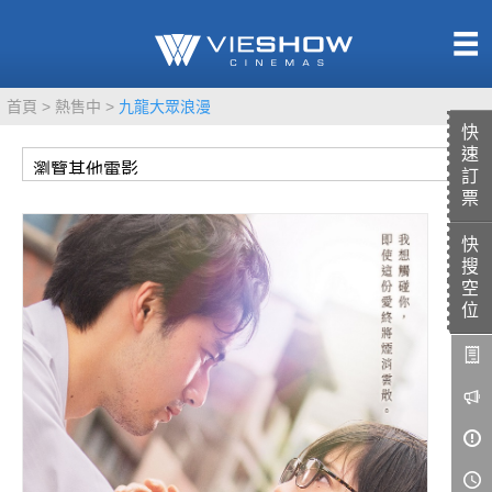
熱售中
首頁
熱售中
九龍大眾浪漫
即將上映
快
速
訂
票
快
TITAN SCREEN
影城餐飲
搜
MUCROWN
UNICORN
空
位
IMAX
4DX
VR 演唱會
GOLD CLASS
AD口述影像
LIVE演唱會