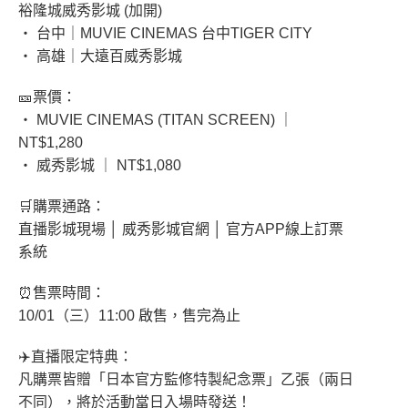
裕隆城威秀影城 (加開)
‧ 台中｜MUVIE CINEMAS 台中TIGER CITY
‧ 高雄｜大遠百威秀影城
🎫票價：
‧ MUVIE CINEMAS (TITAN SCREEN) ｜
NT$1,280
‧ 威秀影城 ｜ NT$1,080
🛒購票通路：
直播影城現場 │ 威秀影城官網 │ 官方APP線上訂票
系統
⏰售票時間：
10/01（三）11:00 啟售，售完為止
✈️直播限定特典：
凡購票皆贈「日本官方監修特製紀念票」乙張（兩日
不同），將於活動當日入場時發送！