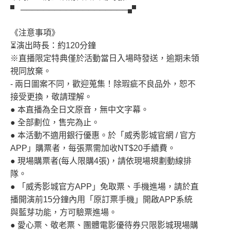
▘ ───────────────────▞
《注意事項》
⏳演出時長：約120分鐘
※直播限定特典僅於活動當日入場時發送，逾期未領
視同放棄。
- 兩日圖案不同，歡迎蒐集！除瑕疵不良品外，恕不
接受更換，敬請理解。
● 本直播為全日文原音，無中文字幕。
● 全部劃位，售完為止。
● 本活動不適用銀行優惠。於「威秀影城官網 / 官方
APP」購票者，每張票需加收NT$20手續費。
● 現場購票者(每人限購4張)，請依現場規劃動線排
隊。
● 「威秀影城官方APP」免取票、手機進場，請於直
播開演前15分鐘內用「原訂票手機」開啟APP系統
與藍芽功能，方可驗票進場。
● 愛心票、敬老票、團體電影優待券只限影城現場購