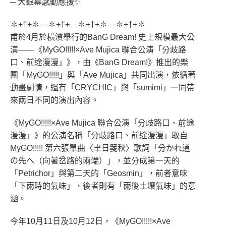
─ 大銀幕感動應援✨
✽+†+✽―✽+†+—✽+†+✽―✽+†+✽
甫於4月於橫濱舉行的BanG Dream! 史上規模最大公
演——《MyGO!!!!!×Ave Mujica 聯合公演「分歧路
口、前途漫漫」》，由《BanG Dream!》推出的樂
團「MyGO!!!!!」與「Ave Mujica」共同出演，依循著
動畫劇情，還有「CRYCHIC」與「sumimi」一同帶
來兩日不同的演出內容。
《MyGO!!!!!×Ave Mujica 聯合公演「分歧路口、前途
漫漫」》的公演名稱「分歧路口、前途漫漫」取自
MyGO!!!!! 第六張單曲〈聿日箋秋〉歌詞「分かれ道
の先へ（向著岔路的兩端）」，並分成第一天的
「Petrichor」與第二天的「Geosmin」，前者意味
「下雨時的氣味」，後者則有「雨後土壤氣味」的意
涵。
今年10月11日及10月12日，《MyGO!!!!!×Ave