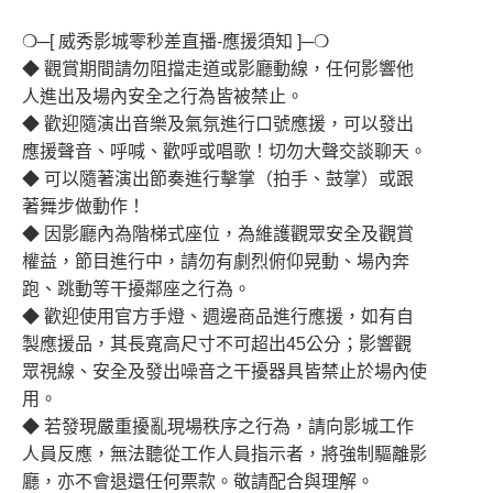
❍─[ 威秀影城零秒差直播-應援須知 ]─❍
◆ 觀賞期間請勿阻擋走道或影廳動線，任何影響他
人進出及場內安全之行為皆被禁止。
◆ 歡迎隨演出音樂及氣氛進行口號應援，可以發出
應援聲音、呼喊、歡呼或唱歌！切勿大聲交談聊天。
◆ 可以隨著演出節奏進行擊掌（拍手、鼓掌）或跟
著舞步做動作！
◆ 因影廳內為階梯式座位，為維護觀眾安全及觀賞
權益，節目進行中，請勿有劇烈俯仰晃動、場內奔
跑、跳動等干擾鄰座之行為。
◆ 歡迎使用官方手燈、週邊商品進行應援，如有自
製應援品，其長寬高尺寸不可超出45公分；影響觀
眾視線、安全及發出噪音之干擾器具皆禁止於場內使
用。
◆ 若發現嚴重擾亂現場秩序之行為，請向影城工作
人員反應，無法聽從工作人員指示者，將強制驅離影
廳，亦不會退還任何票款。敬請配合與理解。