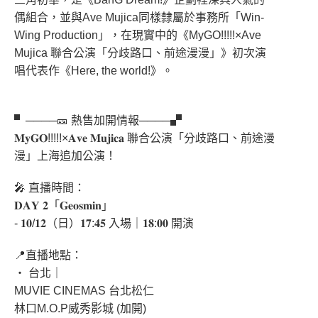
偶組合，並與Ave Mujica同樣隸屬於事務所「Win-
Wing Production」，在現實中的《MyGO!!!!!×Ave
Mujica 聯合公演「分歧路口、前途漫漫」》初次演
唱代表作《Here, the world!》。
▘────🎫 熱售加開情報────▞
𝐌𝐲𝐆𝐎!!!!!×𝐀𝐯𝐞 𝐌𝐮𝐣𝐢𝐜𝐚 聯合公演「分歧路口、前途漫
漫」上海追加公演！
🎤 直播時間：
𝐃𝐀𝐘 𝟐「𝐆𝐞𝐨𝐬𝐦𝐢𝐧」
- 𝟏𝟎/𝟏𝟐（日）𝟏𝟕:𝟒𝟓 入場｜𝟏𝟖:𝟎𝟎 開演
📍直播地點：
‧ 台北｜
MUVIE CINEMAS 台北松仁
林口M.O.P威秀影城 (加開)