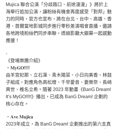
Mujica 聯合公演「分歧路口、前途漫漫」》將於上
海舉行追加公演，讓粉絲有機會再度感受「對邦」魅
力的同時，官方也宣布，將在台北、台中、高雄、香
港、首爾當地影城同步進行零秒差演唱會直播，邀請
各地跨境粉絲們同步串聯，透過影廳大銀幕一起感動
應援！
-
《登場樂團介紹》
・𝐌𝐲𝐆𝐎!!!!!
由羊宮妃那、立石凜、青木陽菜、小日向美香、林鼓
子組成，對應角色高松燈、千早愛音、要樂奈、長崎
爽世、椎名立希。隨著 2023 年動畫《BanG Dream!
It’s MyGO!!!!!》播出，已成為 BanG Dream! 企劃的
核心存在。
・𝐀𝐯𝐞 𝐌𝐮𝐣𝐢𝐜𝐚
2023年成立，為 BanG Dream! 企劃推出的第六支真