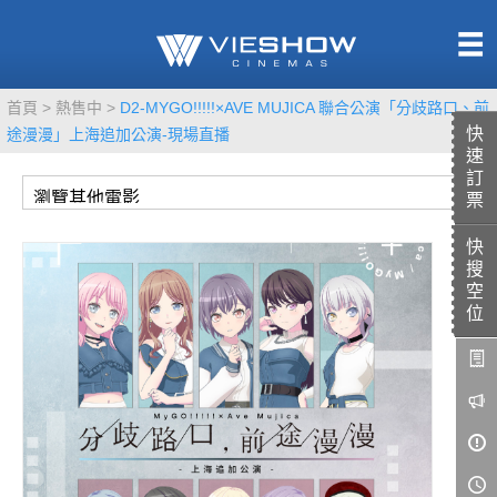
熱售中
首頁
熱售中
D2-MYGO!!!!!×AVE MUJICA 聯合公演「分歧路口、前
即將上映
快
途漫漫」上海追加公演-現場直播
速
訂
票
快
TITAN SCREEN
影城餐飲
搜
MUCROWN
UNICORN
空
位
IMAX
4DX
VR 演唱會
GOLD CLASS
AD口述影像
LIVE演唱會