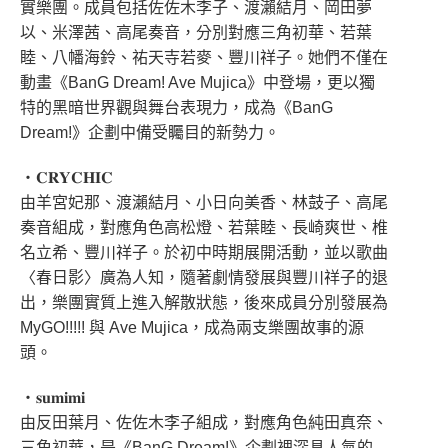
實樂團。成員包括佐佐木李子、渡瀨結月、岡田夢
以、米澤茜、高尾奏音，分別對應三角初華、若葉
睦、八幡海鈴、祐天寺若麥、豐川祥子。她們不僅在
動畫《BanG Dream! Ave Mujica》中登場，更以獨
特的黑暗世界觀與舞台表現力，成為《BanG
Dream!》企劃中備受矚目的新勢力。
・𝐂𝐑𝐘𝐂𝐇𝐈𝐂
由羊宮妃那、渡瀨結月、小日向美香、林鼓子、高尾
奏音組成，對應角色高松燈、若葉睦、長崎爽世、椎
名立希、豐川祥子。於初中時期展開活動，並以歌曲
〈春日影〉廣為人知，隨著劇情發展與豐川祥子的退
出，樂團實質上進入解散狀態，後來成員分別發展為
MyGO!!!!! 與 Ave Mujica，成為兩支樂團故事的源
頭。
・𝐬𝐮𝐦𝐢𝐦𝐢
由反田葉月、佐佐木李子組成，對應角色純田真奈、
三角初華，是《BanG Dream!》企劃裡深具人氣的