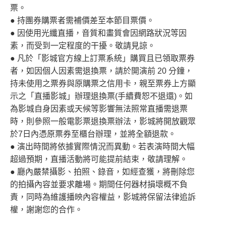
票。
● 持團券購票者需補價差至本節目票價。
● 因使用光纖直播，音質和畫質會因網路狀況等因
素，而受到一定程度的干擾。敬請見諒。
● 凡於「影城官方線上訂票系統」購買且已領取票券
者，如因個人因素需退換票，請於開演前 20 分鐘，
持未使用之票券與原購票之信用卡，親至票券上方顯
示之「直播影城」辦理退換票(手續費恕不退還)。如
為影城自身因素或天候等影響無法照常直播需退票
時，則參照一般電影票退換票辦法，影城將開放觀眾
於7日內憑原票券至櫃台辦理，並將全額退款。
● 演出時間將依據實際情況而異動。若表演時間大幅
超過預期，直播活動將可能提前結束，敬請理解。
● 廳內嚴禁攝影、拍照、錄音，如經查獲，將刪除您
的拍攝內容並要求離場。期間任何器材損壞概不負
責，同時為維護播映內容權益，影城將保留法律追訴
權，謝謝您的合作。