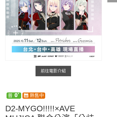
影城公告
影城活動
中獎名單
合作夥伴
商家介紹
加入iShow
前往電影介紹
商場活動
會員活動
會員Q&A
D2-MYGO!!!!!×AVE