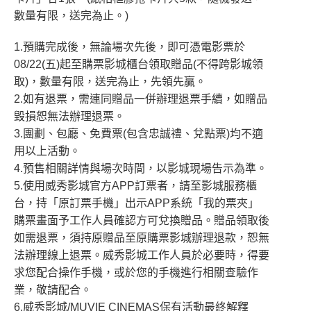
數量有限，送完為止。)
1.預購完成後，無論場次先後，即可憑電影票於
08/22(五)起至購票影城櫃台領取贈品(不得跨影城領
取)，數量有限，送完為止，先領先贏。
2.如有退票，需連同贈品一併辦理退票手續，如贈品
毀損恕無法辦理退票。
3.團劃、包廳、免費票(包含忠誠禮、兌點票)均不適
用以上活動。
4.預售相關詳情與場次時間，以影城現場告示為準。
5.使用威秀影城官方APP訂票者，請至影城服務櫃
台，持「原訂票手機」出示APP系統「我的票夾」
購票畫面予工作人員確認方可兌換贈品。贈品領取後
如需退票，須持原贈品至原購票影城辦理退款，恕無
法辦理線上退票。威秀影城工作人員於必要時，得要
求您配合操作手機，或於您的手機進行相關查驗作
業，敬請配合。
6.威秀影城/MUVIE CINEMAS保有活動最終解釋