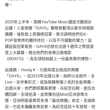
權。
2025年上半年，南韓YouTube Music播放次數統計
出爐！人氣樂團「DAY6」擊敗無數頂尖歌手與唱跳
團體，強勢登上男團榜冠軍，再次證明他們在K-
POP音樂界的獨特地位，以及不可撼動的實力！延
續這股冠軍氣勢，DAY6也將在出道十週年之際首度
登上大銀幕，推出他們的音樂公路電影
《6DAYS》，為全球粉絲獻上一份最真摯的禮物。
由晟鎮、Young K、元弼與度云組成的樂團
「DAY6」，自2015年出道以來，始終以全創作、全
Live、全伴奏形式，成為南韓樂壇少見的全能樂團。
出道以來，他們歷經團員更替、兵役空白期、退伍合
體回歸、全球巡演，並榮獲包括Mnet亞洲音樂大
獎、亞洲明星盛典等多項「最佳樂團」肯定，走過跌
宕，也從未偏離音樂初衷。為紀念這段十年旅程，他