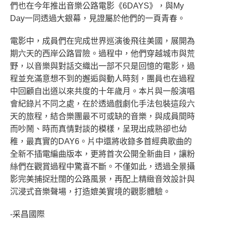
們也在今年推出音樂公路電影《6DAYS》，與My
Day一同透過大銀幕，見證屬於他們的一頁青春。
電影中，成員們在完成世界巡演後飛往美國，展開為
期六天的西岸公路冒險。過程中，他們穿越城市與荒
野，以音樂與對話交織出一部不只是回憶的電影，過
程並充滿意想不到的邂逅與動人時刻，團員也在過程
中回顧自出道以來共度的十年歲月。本片與一般演唱
會紀錄片不同之處，在於透過戲劇化手法包裝這段六
天的旅程，結合樂團最不可或缺的音樂，與成員間時
而吵鬧、時而真情對談的模樣，呈現出成熟卻也幼
稚，最真實的DAY6。片中還將收錄多首經典歌曲的
全新不插電編曲版本，更將首次公開全新曲目，讓粉
絲們在觀賞過程中驚喜不斷。不僅如此，透過全景攝
影完美捕捉壯闊的公路風景，再配上精緻音效設計與
沉浸式音樂聲場，打造媲美實境的觀影體驗。
-采昌國際