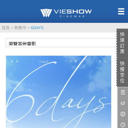
熱售中
首頁
熱售中
6DAYS
即將上映
快
速
訂
票
快
TITAN SCREEN
影城餐飲
搜
MUCROWN
UNICORN
空
位
IMAX
4DX
VR 演唱會
GOLD CLASS
AD口述影像
LIVE演唱會