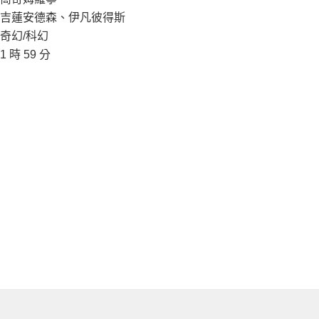
吉蓮安德森、伊凡彼得斯
奇幻/科幻
1 時 59 分