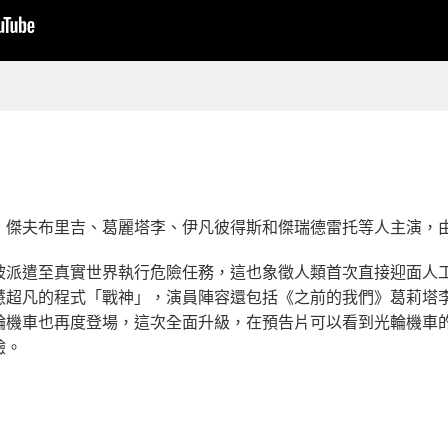
布里吉、葛麗塔李、伊凡彼得斯和傑瑞德雷托等人主演，由九寸釘樂團
被派遣至真實世界執行危險任務，這也象徵人類首次直接迎面人工
慧超凡的程式「戰神」，演員陣容還包括《之前的我們》葛莉塔
輪機車也再度登場，這次全面升級，在預告片可以看到光輪機車
驗。