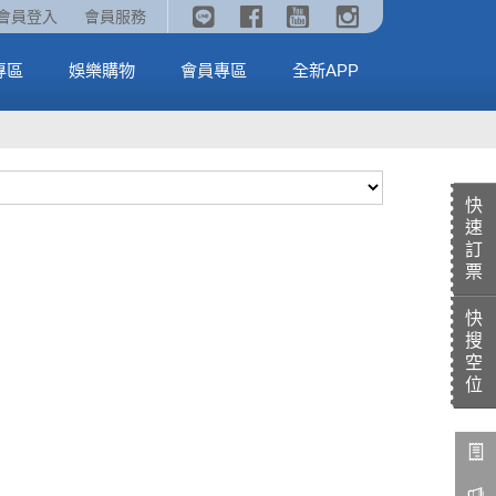
《劇場版吉伊卡哇》🥤威秀獨家電影套餐🥤
火熱預售中《汪汪隊立大功：恐龍大電影》
會員登入
會員服務
全台熱賣中
MORE
MORE
專區
娛樂購物
會員專區
全新APP
快
速
訂
票
快
搜
空
位