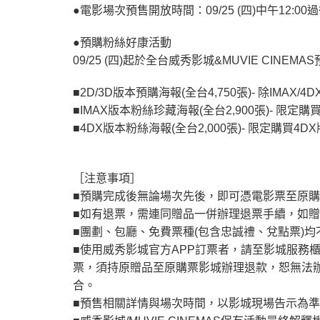
●電影場次預售開放時間：09/25 (四)中午12:00過後
●預購粉絲好康活動
09/25 (四)起於全台威秀影城&MUVIE CI
■2D/3D版本預購海報(全台4,750張)- 除IMAX/
■IMAX版本粉絲珍藏海報(全台2,900張)- 限定購
■4DX版本粉絲海報(全台2,000張)- 限定購買4D
［注意事項］
■預購完成後無論場次先後，即可憑電影票至原購
■如有退票，需連同贈品一併辦理退票手續，如
■團劃、包廳、免費票種(包含忠誠禮、兌點票)
■使用威秀影城官方APP訂票者，請至影城服務
票，須持原贈品至原購票影城辦理退款，恕無法
合。
■預售相關詳情與場次時間，以影城現場告示為