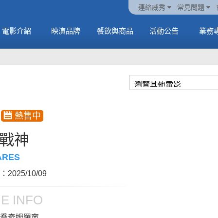
火熱預售中《橡樹街
動電
套餐
一封來自𝑲𝑨𝑻𝑺𝑬𝒀𝑬的
🥤威秀獨家電影套餐
🥤威秀獨家電影套餐
連絡威秀
常見問題
末日》
中
🥤全台熱賣中
情書
🥤全台熱賣中
MORE
電影介紹
映演品牌
餐飲與商品
活動公告
業務
MORE
MORE
MORE
戰神
ARES
2025/10/09
E INFO
喬奇姆羅寧