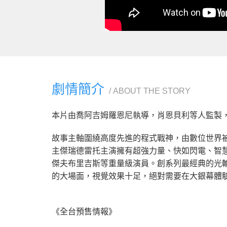
劇情簡介
ABOUT THE STORY
本片由喬阿吉姆羅恩尼執導，肖恩貝利等人監製，傑夫
故事主軸圍繞高度先進的程式戰神，由數位世界
主傑瑞德雷托主演擁有超強力量、快如閃電、智
傑夫布里吉斯等重量級演員。創系列最經典的光
的大場面，視覺效果十足，絕對需要在大銀幕體
《全台預售情報》