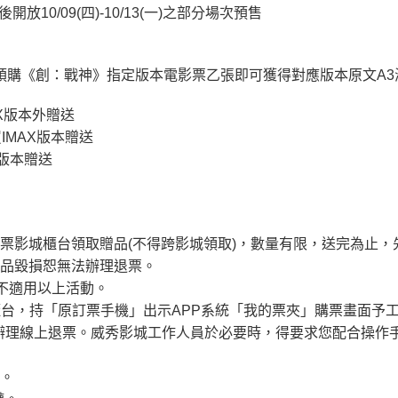
開放10/09(四)-10/13(一)之部分場次預售
NEMAS預購《創：戰神》指定版本電影票乙張即可獲得對應版本原文A
4DX版本外贈送
買IMAX版本贈送
X版本贈送
票影城櫃台領取贈品(不得跨影城領取)，數量有限，送完為止，
贈品毀損恕無法辦理退票。
均不適用以上活動。
櫃台，持「原訂票手機」出示APP系統「我的票夾」購票畫面予
辦理線上退票。威秀影城工作人員於必要時，得要求您配合操作
準。