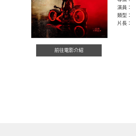
演員：
類型：
片長：
前往電影介紹