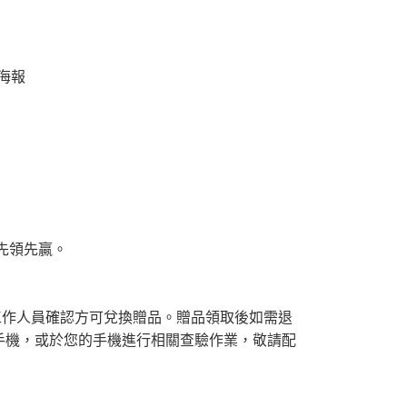
3海報
先領先贏。
工作人員確認方可兌換贈品。贈品領取後如需退
手機，或於您的手機進行相關查驗作業，敬請配