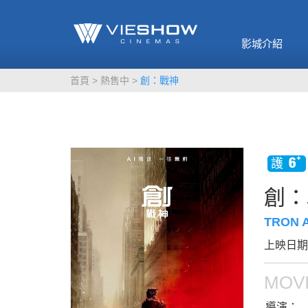
《催眠麥克風-互
🥤威秀獨家電影
🥤全台熱賣
影》
影城介紹
MORE
MORE
首頁
熱售中
創：戰神
創：
TRON 
上映日期：
MOVI
導演：