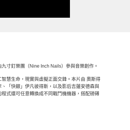
（Nine Inch Nails）參與音樂創作。
智慧生命，現實與虛擬正面交鋒。本片由 奧斯得
李、「快銀」伊凡彼得斯，以及影后吉蓮安德森與
的程式還可任意轉換成不同戰鬥機機器，搭配磅礡