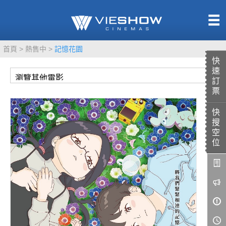
熱售中
首頁
熱售中
記憶花園
即將上映
快
速
訂
票
快
TITAN SCREEN
影城餐飲
搜
MUCROWN
UNICORN
空
位
IMAX
4DX
VR 演唱會
GOLD CLASS
AD口述影像
LIVE演唱會