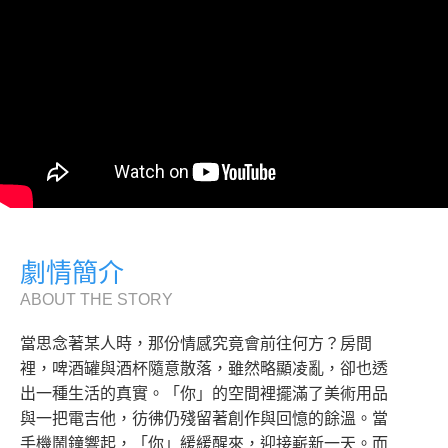
劇情簡介
ABOUT THE STORY
當思念著某人時，那份情感究竟會前往何方？房間
裡，啤酒罐與酒杯隨意散落，雖然略顯凌亂，卻也透
出一種生活的真實。「你」的空間裡擺滿了美術用品
與一把電吉他，彷彿仍殘留著創作與回憶的餘溫。當
手機鬧鐘響起，「你」緩緩醒來，迎接嶄新一天。而