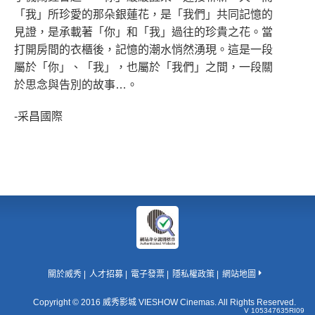
「我」所珍愛的那朵銀蓮花，是「我們」共同記憶的
見證，是承載著「你」和「我」過往的珍貴之花。當
打開房間的衣櫃後，記憶的潮水悄然湧現。這是一段
屬於「你」、「我」，也屬於「我們」之間，一段關
於思念與告別的故事…。
-采昌國際
關於威秀
人才招募
電子發票
隱私權政策
網站地圖
Copyright © 2016 威秀影城 VIESHOW Cinemas. All Rights Reserved.
V 105347635RI09