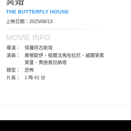
冥婚
THE BUTTERFLY HOUSE
上映日期：2025/06/13
MOVIE INFO
導演：
保羅阿古斯塔
演員：
摩根歐伊、祖爾法馬哈拉尼、威爾第索
萊曼、喬迪普拉納塔
類型：
恐怖
片長：
1 時 41 分