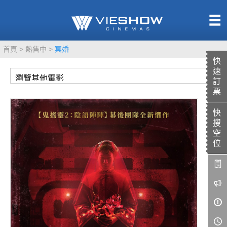
熱售中
首頁
熱售中
冥婚
即將上映
快
速
訂
票
快
TITAN SCREEN
影城餐飲
搜
MUCROWN
UNICORN
空
位
IMAX
4DX
VR 演唱會
GOLD CLASS
AD口述影像
LIVE演唱會