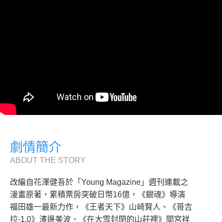
劇情簡介
ABOUT THE STORY
改編自花澤健吾於「Young Magazine」週刊連載之
漫畫原著，累積票房突破日幣16億，《銀魂》導演
福田雄一最新力作，《王者天下》山崎賢人、《哥吉
拉-1.0》濱邊美波、《在大雪封閉的山莊裡》間宮祥