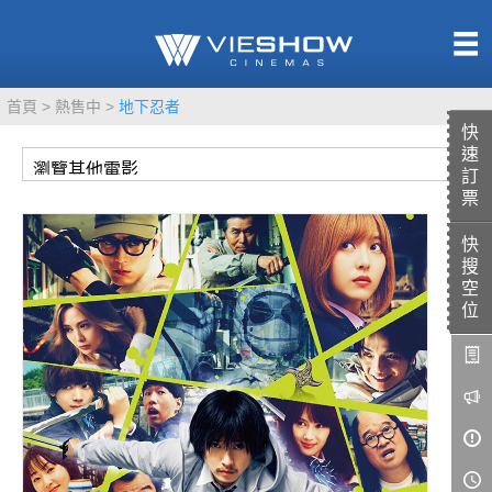
熱售中
首頁
熱售中
地下忍者
即將上映
快
速
訂
票
快
TITAN SCREEN
影城餐飲
搜
MUCROWN
UNICORN
空
位
IMAX
4DX
VR 演唱會
GOLD CLASS
AD口述影像
LIVE演唱會