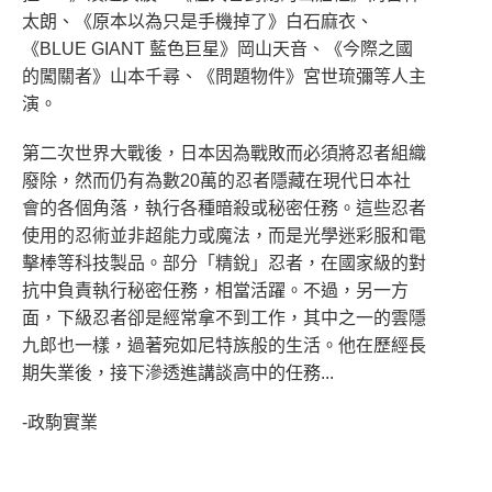
太朗、《原本以為只是手機掉了》白石麻衣、
《BLUE GIANT 藍色巨星》岡山天音、《今際之國
的闖關者》山本千尋、《問題物件》宮世琉彌等人主
演。
第二次世界大戰後，日本因為戰敗而必須將忍者組織
廢除，然而仍有為數20萬的忍者隱藏在現代日本社
會的各個角落，執行各種暗殺或秘密任務。這些忍者
使用的忍術並非超能力或魔法，而是光學迷彩服和電
擊棒等科技製品。部分「精銳」忍者，在國家級的對
抗中負責執行秘密任務，相當活躍。不過，另一方
面，下級忍者卻是經常拿不到工作，其中之一的雲隱
九郎也一樣，過著宛如尼特族般的生活。他在歷經長
期失業後，接下滲透進講談高中的任務...
-政駒實業