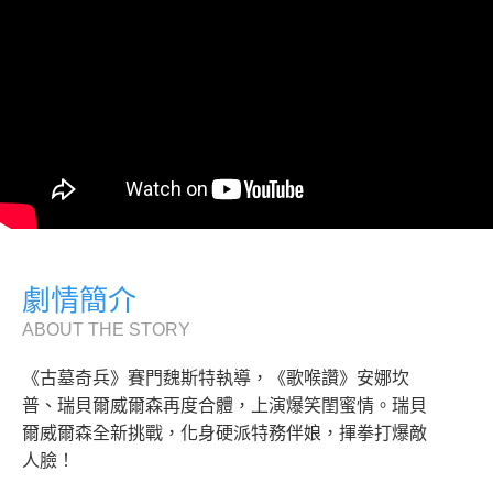
劇情簡介
ABOUT THE STORY
《古墓奇兵》賽門魏斯特執導，《歌喉讚》安娜坎
普、瑞貝爾威爾森再度合體，上演爆笑閨蜜情。瑞貝
爾威爾森全新挑戰，化身硬派特務伴娘，揮拳打爆敵
人臉！