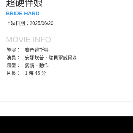
超硬伴娘
BRIDE HARD
上映日期：2025/06/20
MOVIE INFO
導演：
賽門魏斯特
演員：
安娜坎普、瑞貝爾威爾森
類型：
愛情、動作
片長：
1 時 45 分