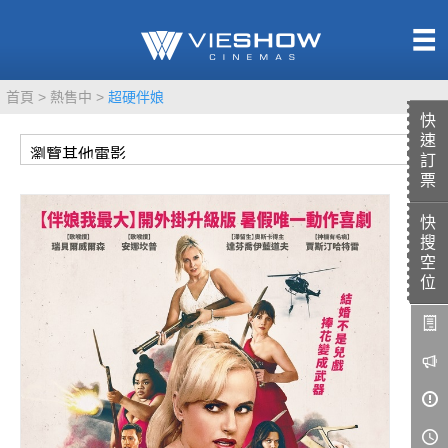
熱售中
首頁
熱售中
超硬伴娘
即將上映
快
速
訂
票
快
TITAN SCREEN
影城餐飲
搜
MUCROWN
UNICORN
空
位
IMAX
4DX
VR 演唱會
GOLD CLASS
AD口述影像
LIVE演唱會