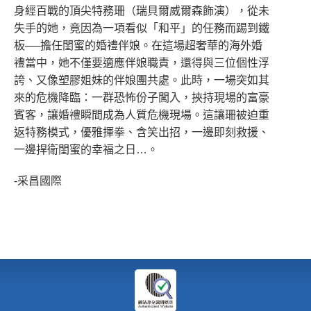
身經百戰的頂尖特務珊（瑞貝爾威爾森飾演），從未
失手的她，竟因為一項看似「和平」的任務而踢到鐵
板──擔任閨蜜的婚禮伴娘。在這場超奢華的海外婚
禮當中，她不僅要適應伴娘職責，還得與三位個性浮
誇、又像塑膠姐妹的伴娘團共處。此時，一場突如其
來的危機降臨：一群恐怖份子闖入，挾持現場的富豪
賓客，讓婚禮瞬間成為人質危機現場。這讓珊被迫重
返特務模式，優雅揮拳、含笑出招，一邊即刻救援、
一邊捍衛閨蜜的幸福之日…。
-采昌國際