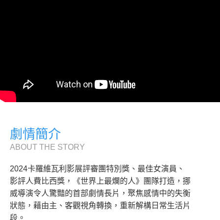
劇情簡介
ABOUT THE STORY
2024卡羅維瓦利影展評審團特別獎、最佳女演員、
影評人費比西獎，《世界上最爛的人》團隊打造，挪
威導演令人驚豔的首部劇情長片，聚焦感情中的失衡
狀態，藉由主、客觀視角轉換，重新解構日常生活片
段。