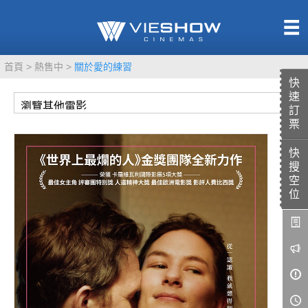
熱售中
首頁
熱售中
關於愛的練習
即將上映
快
速
訂
票
快
TITAN SCREEN
影城餐飲
搜
MUCROWN
UNICORN
空
位
IMAX
4DX
VR 演唱會
GOLD CLASS
AD口述影像
LIVE演唱會