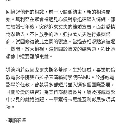
回憶起他們的相識，前一段關係結束，新的相遇開
始。瑪利亞在聚會裡遇見心儀對象迅速墜入情網，卻
在結婚七年後，突然迎來丈夫的離婚宣告。面對愛情
悄然逝去，不甘放手的她，強拉著丈夫進行婚姻諮
商，試圖修復彼此之間的裂痕。當過去相處點滴被逐
一攤開、放大檢視，這個關於情感的練習題，卻比她
想像中還要難解複雜。
導演莉莉亞因戈爾夫斯多蒂爾，生於挪威，畢業於倫
敦電影學院與布拉格表演藝術學院FAMU。於挪威電
影學院任教，曾執導多部短片並入選多個國際影展，
《關於愛的練習》為其首部劇情長片，觸及挪威電影
中少見的離婚議題，一舉獲得卡羅維瓦利影展多項獎
項。
-海鵬影業