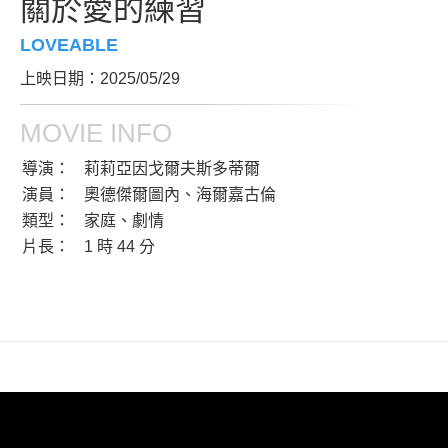
關於愛的練習
LOVEABLE
上映日期：2025/05/29
MOVIE INFO
導演：
莉莉亞因戈爾夫斯多蒂爾
演員：
奧德傑爾圖內、海爾嘉古倫
類型：
家庭、劇情
片長：
1 時 44 分