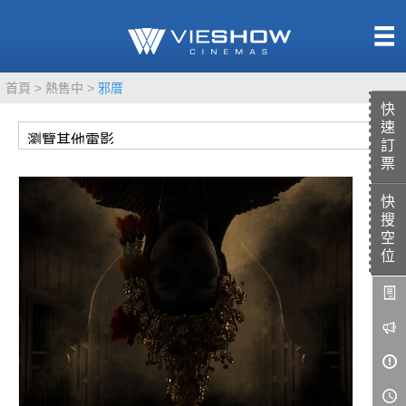
熱售中
首頁
熱售中
邪厝
即將上映
快
速
訂
票
快
TITAN SCREEN
影城餐飲
搜
MUCROWN
UNICORN
空
位
IMAX
4DX
VR 演唱會
GOLD CLASS
AD口述影像
LIVE演唱會