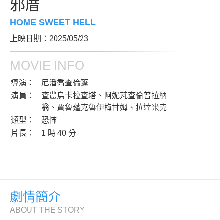
邪厝
HOME SWEET HELL
上映日期：2025/05/23
MOVIE INFO
導演：
尼潘喬查倫蓬
演員：
查農烏卡拉查塔、阿妮芃查倫普拉納
翁、賈魯蓬克魯伊梅甘姆、拉達米克
類型：
恐怖
片長：
1 時 40 分
劇情簡介
ABOUT THE STORY