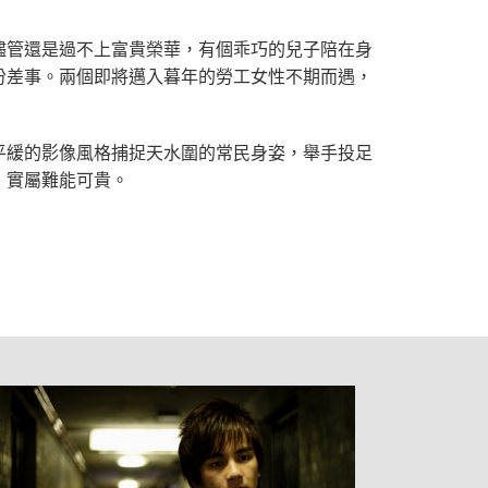
儘管還是過不上富貴榮華，有個乖巧的兒子陪在身
份差事。兩個即將邁入暮年的勞工女性不期而遇，
平緩的影像風格捕捉天水圍的常民身姿，舉手投足
，實屬難能可貴。