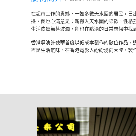
在超市工作的貴姊，一如多數天水圍的居民，日
邊，倒也心滿意足；新搬入天水圍的梁歡，性格
生活依然無甚波瀾，卻也在點滴的日常問候中找
香港導演許鞍華首度以低成本製作的數位作品，
盡是生活氣味。在香港電影人紛紛湧向大陸，製