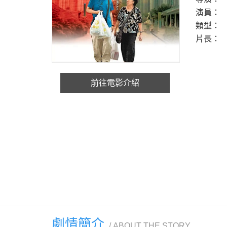
演員：
類型：
片長：
前往電影介紹
劇情簡介
ABOUT THE STORY