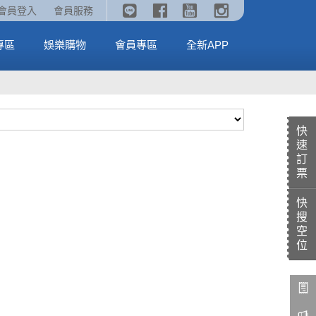
《劇場版吉伊卡哇》🥤威秀獨家電影套餐🥤
火熱預售中《汪汪隊立大功：恐龍大電影》
會員登入
會員服務
全台熱賣中
MORE
MORE
專區
娛樂購物
會員專區
全新APP
快
速
訂
票
快
搜
空
位