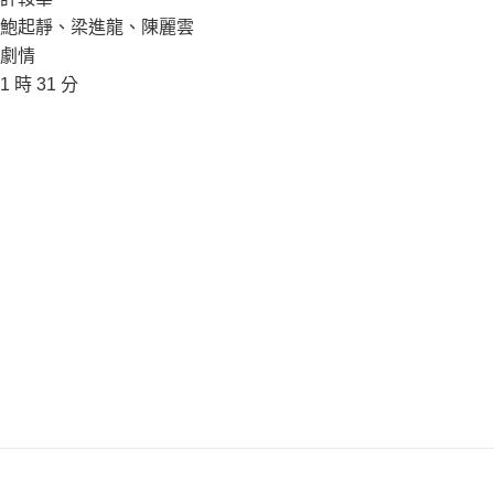
鮑起靜、梁進龍、陳麗雲
劇情
1 時 31 分