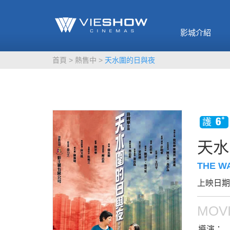
《催眠麥克風-互
🥤威秀獨家電影
🥤全台熱賣
影》
影城介紹
MORE
MORE
首頁
熱售中
天水圍的日與夜
天水
THE W
上映日期：
MOVI
導演：