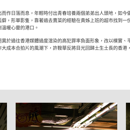
出而作日落而息，年輕時付出青春培養兩個弟弟出人頭地，如今
孤僻，形單影隻，靠著過去賣菜的經驗在貴姊上班的超市找到一
到溫暖心靈的港口。
迥異於過往香港媒體過度渲染的高犯罪率負面形象，改以樸實、
作大成本合拍片的風潮下，許鞍華反將目光回歸土生土長的香港