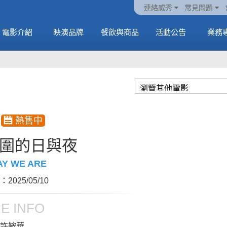
火熱預售中《橡樹街
動電
套餐
一封來自𝑲𝑨𝑻𝑺𝑬𝒀𝑬的
🥤威秀獨家電影套餐
🥤威秀獨家電影套餐
連絡威秀
常見問題
末日》
中
🥤全台熱賣中
情書
🥤全台熱賣中
MORE
電影介紹
映演品牌
餐飲與商品
活動公告
業務
MORE
MORE
MORE
圍的日與夜
AY WE ARE
2025/05/10
E INFO
許鞍華