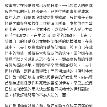
故事設定在怪獸最常出沒的日本。一心想進入防衛隊
殺光怪獸的日比野卡夫卡，已經從熱血青年變成30
歲的大叔，卻依舊沒能被防衛隊錄取，只能擔任分解
怪獸屍體與各項善後工作的清潔隊員，本想放棄希望
的卡夫卡在經歷一次意外後，成為擁有強大變身力量
的「怪獸8號」。在學弟市川雷諾的激勵下，卡夫卡
隱藏自己的怪獸身分並通過防衛隊的選拔試驗，在實
戰中，卡夫卡以豐富的怪獸解剖知識，證明自己在戰
鬥中的價值，獲得長官與隊友們的信任。當他還在為
隱瞞怪獸身分感到忐忑不安時，一頭高度智慧的怪獸
突襲防衛隊基地，面對近乎全面潰敗的頹勢，卡夫卡
再無退路，選擇正面迎戰！而同場加映的《保科特休
日》故事則是以市川雷諾與伊春的角度出發，向來埋
首訓練或與怪獸作殊死戰的雷諾與伊春，早已忘記假
日該如何渡過的兩人決定跟蹤同樣輪休的保科副隊
長，卻驚訝地發現他不為人知的一面！
早在參加動畫試鏡之前，聲演副隊長保科宗四郎的河