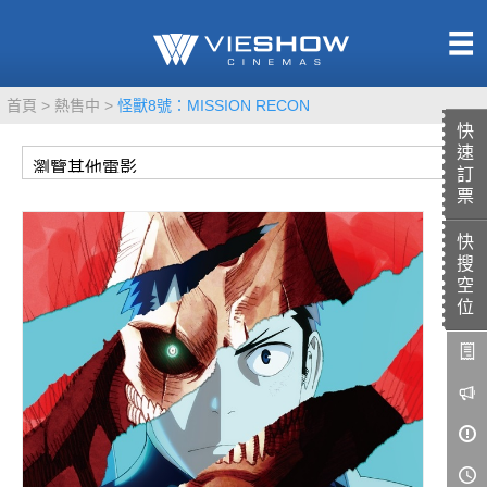
熱售中
首頁
熱售中
怪獸8號：MISSION RECON
即將上映
快
速
訂
票
快
TITAN SCREEN
影城餐飲
搜
MUCROWN
UNICORN
空
位
IMAX
4DX
VR 演唱會
GOLD CLASS
AD口述影像
LIVE演唱會