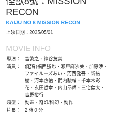
怪獸8號：MISSION
RECON
KAIJU NO 8 MISSION RECON
上映日期：2025/05/01
MOVIE INFO
導演：
宮繁之、神谷友美
演員：
(配音)福西勝也、瀬戸麻沙美、加藤渉、
ファイルーズあい、河西健吾、新祐
樹、河本啓佑、武内駿輔、千本木彩
花、玄田哲章、内山昂輝、三宅健太、
吉野裕行
類型：
動畫、奇幻/科幻、動作
片長：
2 時 0 分