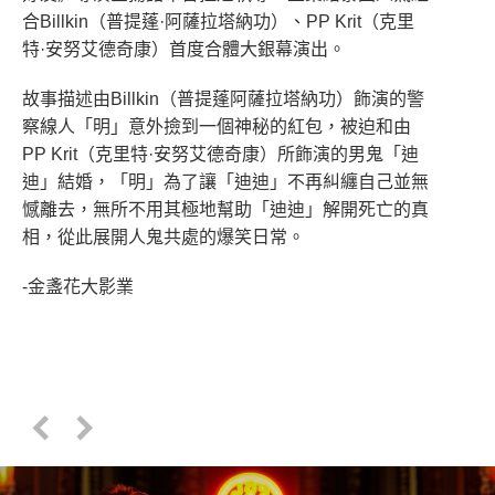
合Billkin（普提蓬·阿薩拉塔納功）、PP Krit（克里
特·安努艾德奇康）首度合體大銀幕演出。
故事描述由Billkin（普提蓬阿薩拉塔納功）飾演的警
察線人「明」意外撿到一個神秘的紅包，被迫和由
PP Krit（克里特·安努艾德奇康）所飾演的男鬼「迪
迪」結婚，「明」為了讓「迪迪」不再糾纏自己並無
憾離去，無所不用其極地幫助「迪迪」解開死亡的真
相，從此展開人鬼共處的爆笑日常。
-金盞花大影業