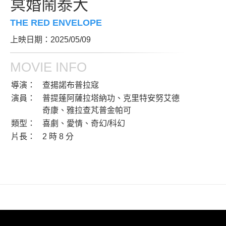
冥婚鬧泰大
THE RED ENVELOPE
上映日期：2025/05/09
MOVIE INFO
導演：
查揚諾布普拉寇
演員：
普提蓬阿薩拉塔納功、克里特安努艾德
奇康、雅拉查芃普金帕可
類型：
喜劇、愛情、奇幻/科幻
片長：
2 時 8 分