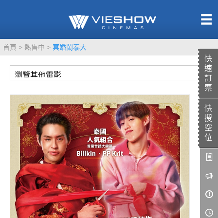
熱售中
首頁
熱售中
冥婚鬧泰大
即將上映
快
速
訂
票
快
TITAN SCREEN
影城餐飲
搜
MUCROWN
UNICORN
空
位
IMAX
4DX
VR 演唱會
GOLD CLASS
AD口述影像
LIVE演唱會