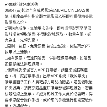
●預購粉絲好康活動
06/04 (三)起於全台威秀影城&MUVIE CINEMAS預
購《馴龍高手》指定版本電影票乙張即可獲得精美電
影贈品乙份。
□預購完成後，無論場次先後，即可憑電影票至購票
影城櫃台領取贈品(不得跨影城領取)，數量有限，送
完為止，先領先贏。
□團劃、包廳、免費票種(包含忠誠禮、兌點票)均不
適用以上活動。
□如有退票，需連同贈品一併辦理退票手續，如贈品
毀損恕無法辦理退票。
□使用威秀影城官方APP訂票者，請至影城服務櫃
台，持「原訂票手機」出示APP系統「我的票夾」
購票畫面予工作人員確認方可兌換贈品。贈品領取後
如需退票，須持原贈品至原購票影城辦理退款，恕無
法辦理線上退票。※威秀影城工作人員於必要時，得
要求您配合操作手機，或於您的手機進行相關查驗作
業，敬請配合。