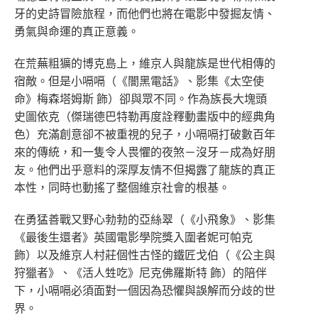
牙的史詩冒險旅程，而他們也將在電影中發掘友情、
勇氣與命運的真正意義。
在荒蕪粗獷的博克島上，維京人與龍族是世代相傳的
宿敵。但是小嗝嗝（《闇黑電話》、影集《太空使
命》梅森塔姆斯 飾）卻與眾不同。作為族長大塊頭
史圖依克（傑瑞德巴特勒再度詮釋動畫版中的經典角
色）充滿創意卻不被重視的兒子，小嗝嗝打破數百年
來的傳統，和一隻令人畏懼的夜煞－沒牙－成為好朋
友。他們出乎意料的深厚友情不但揭露了龍族的真正
本性，同時也動搖了整個維京社會的根基。
在勇猛善戰又野心勃勃的亞絲翠（《小飛象》、影集
《最後生還者》英國電影學院獎入圍者妮可帕克
飾）以及維京人村莊個性古怪的鐵匠戈伯（《公主與
狩獵者》、《活人甡吃》尼克佛羅斯特 飾）的陪伴
下，小嗝嗝必須面對一個因為恐懼與誤解而分歧的世
界。