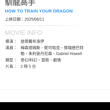
馴龍高手
HOW TO TRAIN YOUR DRAGON
上映日期：2025/06/11
MOVIE INFO
導演：
迪恩戴布洛伊
演員：
梅森塔姆斯、妮可帕克、傑瑞德巴特
勒、朱利安丹尼森、Gabriel Howell
類型：
奇幻/科幻、冒險、劇情
片長：
2 時 5 分