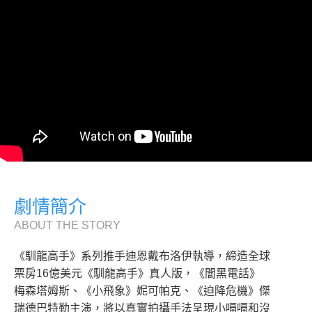
劇情簡介
ABOUT THE STORY
《馴龍高手》系列推手迪恩戴布洛伊執導，締造全球
票房16億美元《馴龍高手》真人版，《闇黑電話》
梅森塔姆斯、《小飛象》妮可帕克、《迫降危機》傑
瑞德巴特勒主演，將以真實拍攝手法呈現小嗝嗝和沒