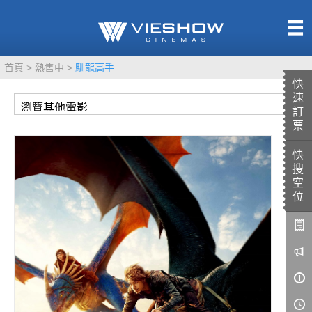
熱售中
首頁
熱售中
馴龍高手
即將上映
快
速
訂
票
快
TITAN SCREEN
影城餐飲
搜
MUCROWN
UNICORN
空
位
IMAX
4DX
VR 演唱會
GOLD CLASS
AD口述影像
LIVE演唱會