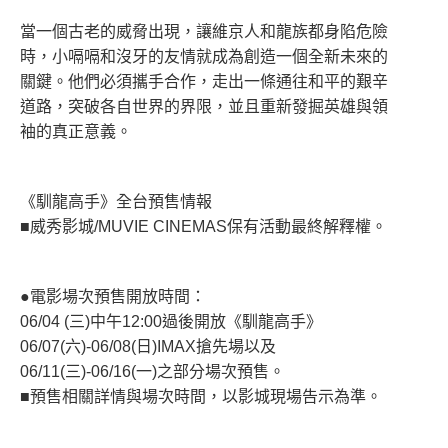
當一個古老的威脅出現，讓維京人和龍族都身陷危險
時，小嗝嗝和沒牙的友情就成為創造一個全新未來的
關鍵。他們必須攜手合作，走出一條通往和平的艱辛
道路，突破各自世界的界限，並且重新發掘英雄與領
袖的真正意義。
《馴龍高手》全台預售情報
■威秀影城/MUVIE CINEMAS保有活動最終解釋權。
●電影場次預售開放時間：
06/04 (三)中午12:00過後開放《馴龍高手》
06/07(六)-06/08(日)IMAX搶先場以及
06/11(三)-06/16(一)之部分場次預售。
■預售相關詳情與場次時間，以影城現場告示為準。