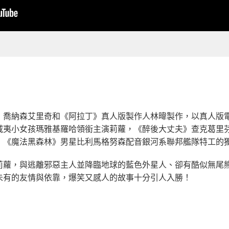
，喬納森艾里奇和《阿拉丁》真人版製作人林暐製作，以真人版
威夷小女孩瑪雅基羅哈領銜主演莉蘿，《醉後大丈夫》查克葛里
，《魔法黑森林》男星比利馬格努森配音銀河系聯邦艦隊特工的
莉蘿，與逃離邪惡主人並降臨地球的藍色外星人、卻有酷似無尾
未有的友情與依靠，爆笑又感人的故事十分引人入勝！