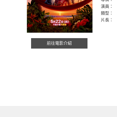
演員：
類型：
片長：
前往電影介紹