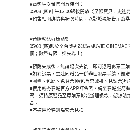
●電影場次預售開放時間：
05/08 (四)中午12:00過後開放《星際寶貝：史迪奇》
■預售相關詳情與場次時間，以影城現場告示為
●預購粉絲好康活動
05/08 (四)起於全台威秀影城&MUVIE C
個；數量有限，送完為止)
■預購完成後，無論場次先後，即可憑電影票至購
■如有退票，需連同贈品一併辦理退票手續，如
■團劃、包廳、免費票種(包含忠誠禮、兌點票)
■使用威秀影城官方APP訂票者，請至影城服務
票，須持原贈品至原購票影城辦理退款，恕無法
合。
■不適用於特別場套票兌換