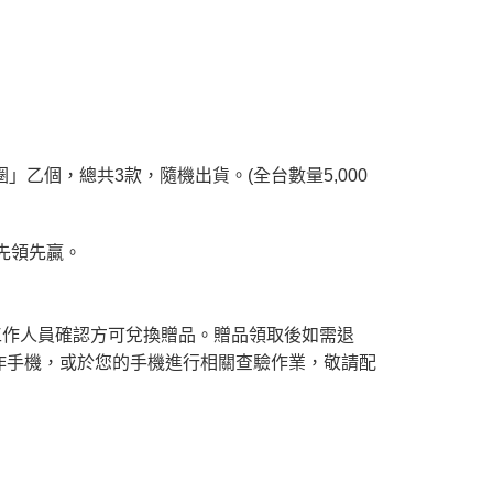
圈」乙個，總共3款，隨機出貨。(全台數量5,000
先領先贏。
工作人員確認方可兌換贈品。贈品領取後如需退
作手機，或於您的手機進行相關查驗作業，敬請配