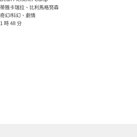
蒂雅卡瑞拉、比利馬格努森
奇幻/科幻、劇情
1 時 48 分