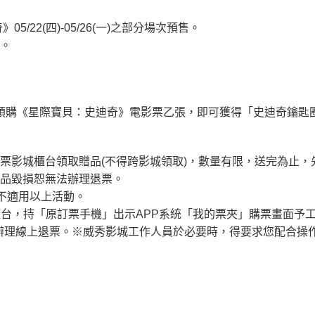
05/22(四)-05/26(一)之部分場次預售。
準。
INEMAS預購《星際寶貝：史迪奇》電影票乙張，即可獲得「史迪奇鑰匙
票影城櫃台領取贈品(不得跨影城領取)，數量有限，送完為止，
贈品毀損恕無法辦理退票。
均不適用以上活動。
櫃台，持「原訂票手機」出示APP系統「我的票夾」購票畫面予
辦理線上退票。※威秀影城工作人員於必要時，得要求您配合操