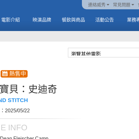
ATEEZ 邀請你進入
動電
套餐
一封來自𝑲𝑨𝑻𝑺𝑬𝒀𝑬的
🥤威秀獨家電影套餐
🥤威秀獨家電影套餐
連絡威秀
常見問題
另一個感官維度
中
🥤全台熱賣中
情書
🥤全台熱賣中
MORE
電影介紹
映演品牌
餐飲與商品
活動公告
業務
MORE
MORE
MORE
寶貝：史迪奇
ND STITCH
2025/05/22
E INFO
Dean Fleischer Camp