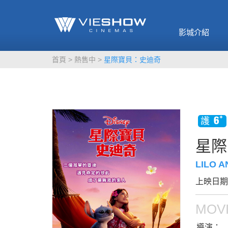
《催眠麥克風-互
🥤威秀獨家電影
🥤全台熱賣
影》
影城介紹
MORE
MORE
首頁
熱售中
星際寶貝：史迪奇
星際
LILO A
上映日期：
MOVI
導演：