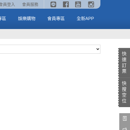
《劇場版吉伊卡哇》🥤威秀獨家電影套餐🥤
火熱預售中《汪汪隊立大功：恐龍大電影》
會員登入
會員服務
全台熱賣中
MORE
MORE
專區
娛樂購物
會員專區
全新APP
快
速
訂
票
快
搜
空
位