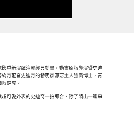
電影重新演繹這部經典動畫，動畫原版導演暨史迪
芬納奇配音史迪奇的發明家邪惡主人強霸博士，青
獨眼霹靂。
熊超可愛外表的史迪奇一拍即合，除了鬧出一連串