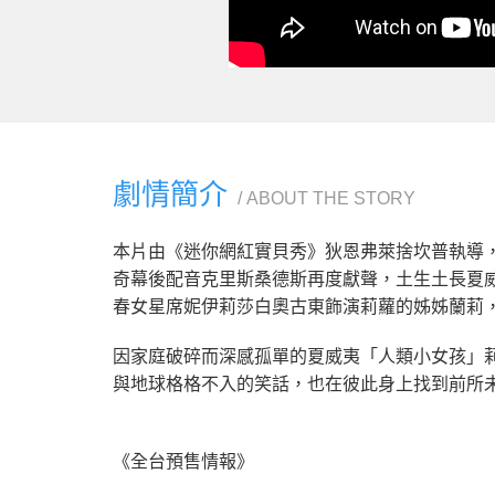
劇情簡介
ABOUT THE STORY
本片由《迷你網紅實貝秀》狄恩弗萊捨坎普執導
奇幕後配音克里斯桑德斯再度獻聲，土生土長夏
春女星席妮伊莉莎白奧古東飾演莉蘿的姊姊蘭莉
因家庭破碎而深感孤單的夏威夷「人類小女孩」
與地球格格不入的笑話，也在彼此身上找到前所
《全台預售情報》