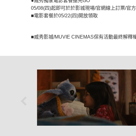
●威秀獨家電影套餐搶先GO
05/08(四)起即可於於影城現場/官網線上訂票
■電影套餐於05/22(四)開放領取
■威秀影城/MUVIE CINEMAS保有活動最終解釋