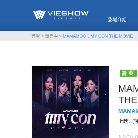
《催眠麥克風-互
🥤威秀獨家電影
🥤全台熱賣
影》
影城介紹
MORE
MORE
首頁
熱售中
MAMAMOO：MY CON THE MOVIE
MA
THE
MAMAM
上映日期：