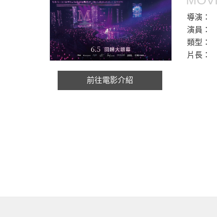
MOVI
導演：
演員：
類型：
片長：
前往電影介紹