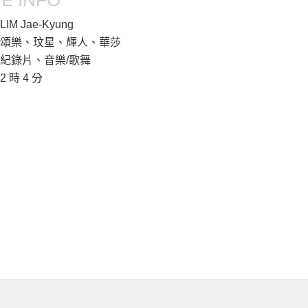
E INFO
LIM Jae-Kyung
頌樂、玟星、輝人、華莎
紀錄片、音樂/歌舞
2 時 4 分