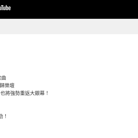
歌曲
回歸樂壇
vie】也將強勢重返大銀幕！
勁！