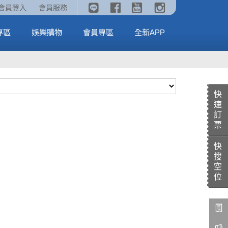
《劇場版吉伊卡哇》🥤威秀獨家電影套餐🥤
火熱預售中《汪汪隊立大功：恐龍大電影》
會員登入
會員服務
全台熱賣中
MORE
MORE
專區
娛樂購物
會員專區
全新APP
快
速
訂
票
快
搜
空
位