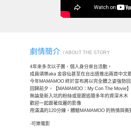
劇情簡介
ABOUT THE STORY
4年來多次以子團、個人身分來台活動，
成員頌樂aka 金容仙甚至在台出道推出兩首中文
今年MAMAMOO 終於宣布將以完全體之姿強勢
回歸前夕，【MAMAMOO：My Con The Mo
無論是新入坑的粉絲或是跟追隨多年的資深木木
歡迎一起跟著炫麗的影像
用滿滿的120分鐘，體驗MAMAMOO 的熱情與衝
-可樂電影