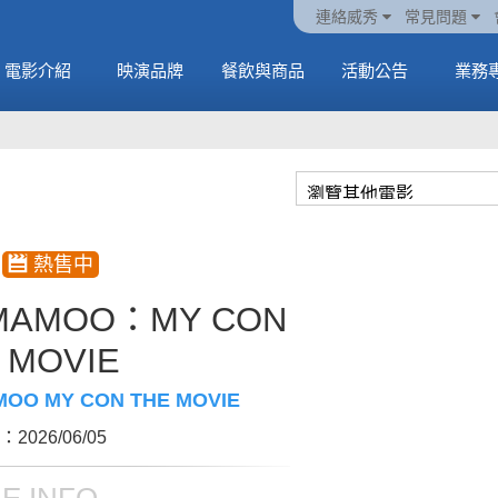
火熱預售中《橡樹街
動電
套餐
一封來自𝑲𝑨𝑻𝑺𝑬𝒀𝑬的
🥤威秀獨家電影套餐
🥤威秀獨家電影套餐
連絡威秀
常見問題
末日》
中
🥤全台熱賣中
情書
🥤全台熱賣中
MORE
電影介紹
映演品牌
餐飲與商品
活動公告
業務
MORE
MORE
MORE
MAMOO：MY CON
 MOVIE
OO MY CON THE MOVIE
2026/06/05