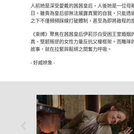
人前她是深受愛戴的茜茜皇后，人後她是一位母親
日，雖貴為皇后卻無法展露真實的自我，只能透
之下不僅頻頻踩線打破體制，甚至為即將啟程的
《束縛》聚焦在茜茜皇后伊莉莎白受困王室婚姻
真、堅韌叛逆的女性力量反抗父權框架。而雕琢
故事，就在拉緊與鬆綁之間奮力呼吸。
- 好威映象 -