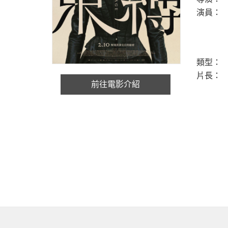
演員：
類型：
片長：
前往電影介紹