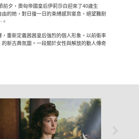
節前夕，奧匈帝國皇后伊莉莎白迎來了40歲生
自由的她，對日復一日的束縛感到窒息，絕望難耐
⋯。
釋，重新定義茜茜皇后強烈的個人形象，以前衛率
》的新古典氛圍。一段關於女性與解放的動人傳奇