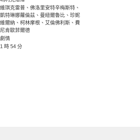
維琪克雷普、佛洛里安特辛梅斯特、
凱特琳娜蘿倫茲、曼紐爾魯比、珍妮
維爾納、柯林摩根、艾倫佛利斯、費
尼肯歐菲爾德
劇情
1 時 54 分