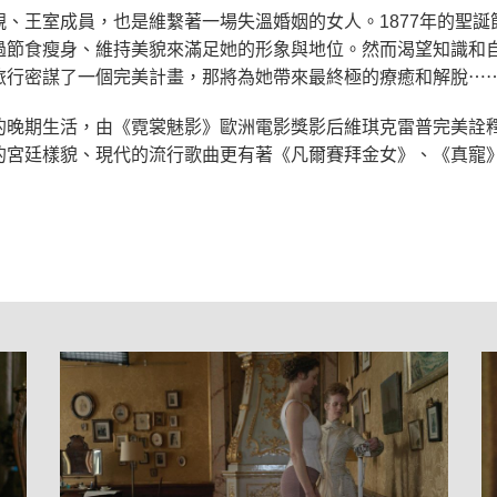
、王室成員，也是維繫著一場失溫婚姻的女人。1877年的聖誕
過節食瘦身、維持美貌來滿足她的形象與地位。然而渴望知識和
旅行密謀了一個完美計畫，那將為她帶來最終極的療癒和解脫⋯
的晚期生活，由《霓裳魅影》歐洲電影獎影后維琪克雷普完美詮
的宮廷樣貌、現代的流行歌曲更有著《凡爾賽拜金女》、《真寵