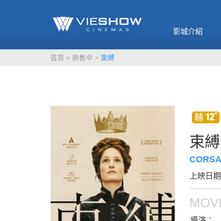
《催眠麥克風-互
🥤威秀獨家電影
🥤全台熱賣
影》
影城介紹
MORE
MORE
首頁
熱售中
束縛
束縛
CORS
上映日期：
MOVI
導演：