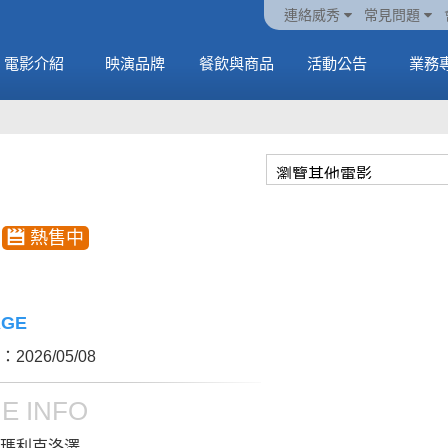
火熱預售中《橡樹街
動電
套餐
一封來自𝑲𝑨𝑻𝑺𝑬𝒀𝑬的
🥤威秀獨家電影套餐
🥤威秀獨家電影套餐
連絡威秀
常見問題
末日》
中
🥤全台熱賣中
情書
🥤全台熱賣中
MORE
電影介紹
映演品牌
餐飲與商品
活動公告
業務
MORE
MORE
MORE
AGE
2026/05/08
E INFO
瑪利克洛澤