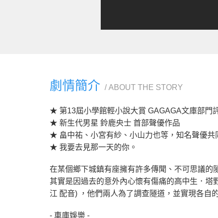
劇情簡介
ABOUT THE STORY
★ 第13屆小學館輕小說大賞 GAGAGA文庫部門
★ 新生代男星 鈴鹿央士 首部聲優作品
★ 畠中祐、小宮有紗、小山力也等，知名聲優共
★ 我要去見那一天的你。
在某個鄉下城鎮有座擁有許多傳聞、不可思議的
其實是因過去的意外內心懷有傷痛的高中生．塔野薰
江 配音) ，他們兩人為了調查隧道，並實現各
- 車庫娛樂 -