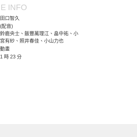
E INFO
田口智久
(配音)
鈴鹿央士、飯豐萬理江、畠中祐、小
宮有紗、照井春佳、小山力也
動畫
1 時 23 分