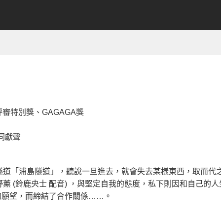
評審特別獎、GAGAGA獎
同獻聲
隧道「浦島隧道」，聽說一旦進去，就會失去某樣東西，取而代
 (鈴鹿央士 配音) ，與堅定自我的態度，私下則因和自己的人
自的願望，而締結了合作關係……。