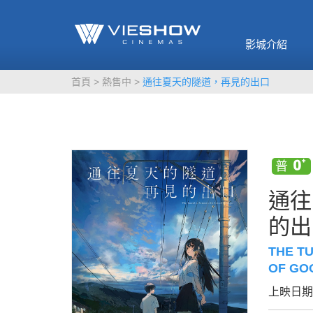
《催眠麥克風-互
🥤威秀獨家電影
🥤全台熱賣
影》
影城介紹
MORE
MORE
首頁
熱售中
通往夏天的隧道，再見的出口
通往
的出
THE T
OF GO
上映日期：