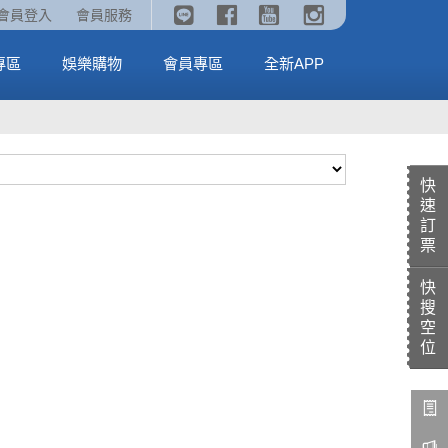
《劇場版吉伊卡哇》🥤威秀獨家電影套餐🥤
火熱預售中《汪汪隊立大功：恐龍大電影》
會員登入
會員服務
全台熱賣中
MORE
MORE
專區
娛樂購物
會員專區
全新APP
快
速
訂
票
快
搜
空
位