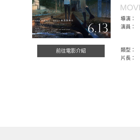
MOVI
導演：
演員：
類型：
前往電影介紹
片長：