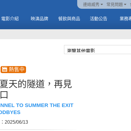
火熱預售中《橡樹街
動電
套餐
一封來自𝑲𝑨𝑻𝑺𝑬𝒀𝑬的
🥤威秀獨家電影套餐
🥤威秀獨家電影套餐
連絡威秀
常見問題
末日》
中
🥤全台熱賣中
情書
🥤全台熱賣中
MORE
電影介紹
映演品牌
餐飲與商品
活動公告
業務
MORE
MORE
MORE
夏天的隧道，再見
口
UNNEL TO SUMMER THE EXIT
ODBYES
2025/06/13