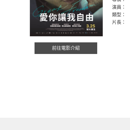
演員：
類型：
片長：
前往電影介紹