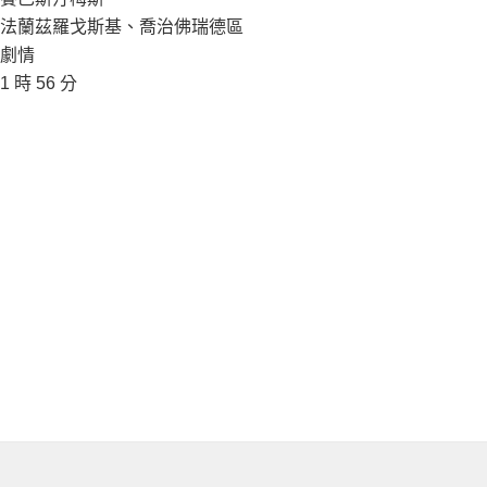
法蘭茲羅戈斯基、喬治佛瑞德區
劇情
1 時 56 分