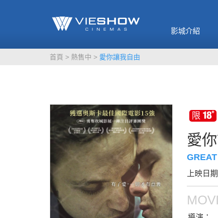
《催眠麥克風-互
🥤威秀獨家電影
🥤全台熱賣
影》
影城介紹
MORE
MORE
首頁
熱售中
愛你讓我自由
愛你
GREAT
上映日期：
MOVI
導演：