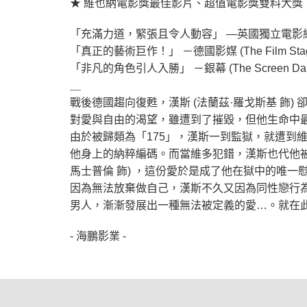
★ 維也納電影獎最佳影片、超值電影獎雙料大獎
「充滿力道，緊張且令人動容」 —英國獨立電影網 (One 
「真正的藝術巨作！」 －德國影媒 (The Film Stag
「非凡的角色引人入勝」 －銀幕 (The Screen Dail
＿
戰後德國趨向復甦，漢斯 (法蘭茲·羅戈斯基 飾
對愛與自由的渴望，雖遭到了摧毀，但他生命中最
由於被歸類為「175」，漢斯一到監獄，就遭到
他身上的納粹編碼。而當維多犯錯，漢斯也代他被
馬士普倫 飾) ，這份愛於是成了他在獄中的唯一
因為無法放棄做自己，漢斯不久又因為同性戀行
男人，漸漸發展出一種無法被定義的愛…。就在此
- 海鵬影業 -