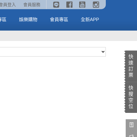
《劇場版吉伊卡哇》🥤威秀獨家電影套餐🥤
火熱預售中《汪汪隊立大功：恐龍大電影》
會員登入
會員服務
全台熱賣中
MORE
MORE
專區
娛樂購物
會員專區
全新APP
快
速
訂
票
快
搜
空
位