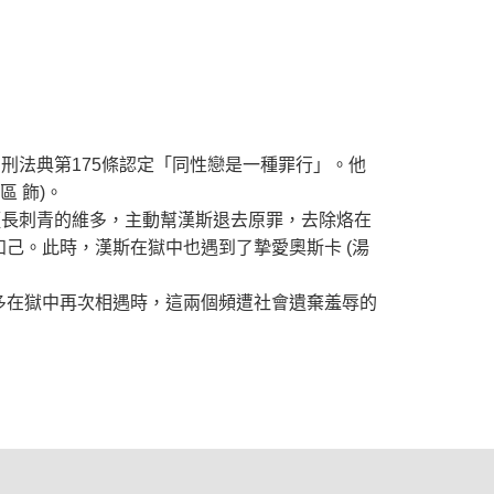
為刑法典第175條認定「同性戀是一種罪行」。他
 飾)。
擅長刺青的維多，主動幫漢斯退去原罪，去除烙在
己。此時，漢斯在獄中也遇到了摯愛奧斯卡 (湯
多在獄中再次相遇時，這兩個頻遭社會遺棄羞辱的