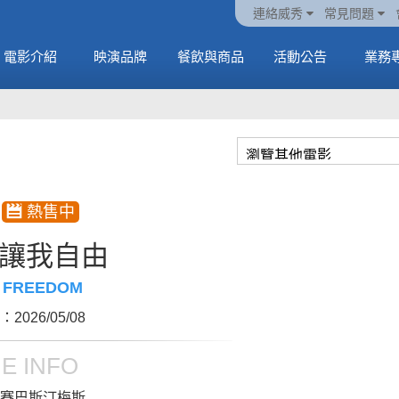
火熱預售中《橡樹街
動電
套餐
一封來自𝑲𝑨𝑻𝑺𝑬𝒀𝑬的
🥤威秀獨家電影套餐
🥤威秀獨家電影套餐
連絡威秀
常見問題
末日》
中
🥤全台熱賣中
情書
🥤全台熱賣中
MORE
電影介紹
映演品牌
餐飲與商品
活動公告
業務
MORE
MORE
MORE
讓我自由
 FREEDOM
2026/05/08
E INFO
賽巴斯汀梅斯