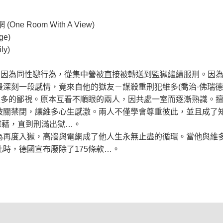
Room With A View)
e)
y)
) 卻因為同性戀行為，從集中營被直接被轉送到監獄繼續服刑。因
深刻一段感情，竟來自他的獄友－謀殺重刑犯維多(喬治·佛瑞德區
維多的鄙視。原本互看不順眼的兩人，因共處一室而逐漸熟識。
關禁閉，讓維多心生感激。兩人不僅學會尊重彼此，並且成了知
慰藉，直到刑滿出獄…。
為再度入獄，高牆與電網成了他人生永無止盡的循環。當他與維
時，德國宣布廢除了175條款…。