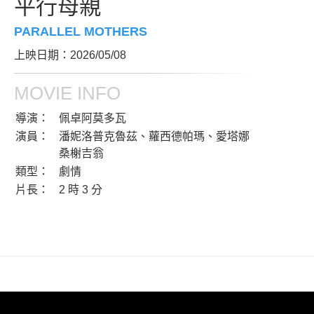
平行母親
PARALLEL MOTHERS
上映日期：2026/05/08
MOVIE INFO
導演：
佩卓阿莫多瓦
演員：
潘妮洛普克魯茲、蘿西德帕瑪、愛塔娜
桑榭吉翁
類型：
劇情
片長：
2 時 3 分