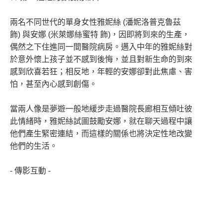
兩名不同世代的單身女性雅妮絲 (潘妮洛普克魯茲
飾) 與安娜 (米萊娜絲蜜特 飾)，因即將到來的生產，
偶然之下住進同一間醫院病房。邁入中年的雅妮絲對
於意外懷上孩子並不感到後悔，並且對新生命的到來
感到欣喜若狂；相反地，年輕的安娜卻對此焦慮、害
怕，甚至內心感到創傷。
當兩人像是夢遊一般地緩步走過醫院長廊相互傾吐彼
此情緒時，雅妮絲試圖鼓勵安娜，就在聊天過程中讓
他們產生緊密連結，而這樣的關係也將決定性地改變
他們的生活。
- 傳影互動 -