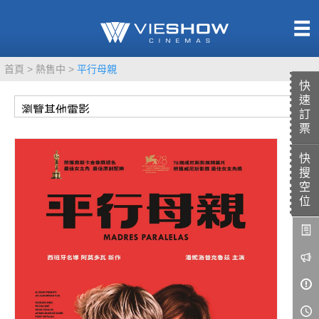
熱售中
首頁
熱售中
平行母親
即將上映
快
速
訂
票
快
TITAN SCREEN
影城餐飲
搜
MUCROWN
UNICORN
空
位
IMAX
4DX
VR 演唱會
GOLD CLASS
AD口述影像
LIVE演唱會