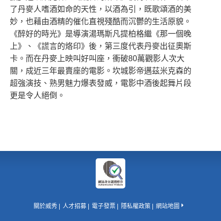
了丹麥人嗜酒如命的天性，以酒為引，既歌頌酒的美
妙，也藉由酒精的催化直視殘酷而沉鬱的生活原貌。
《醉好的時光》是導演湯瑪斯凡提柏格繼《那一個晚
上》、《謊言的烙印》後，第三度代表丹麥出征奧斯
卡。而在丹麥上映叫好叫座，衝破80萬觀影人次大
關，成近三年最賣座的電影。坎城影帝邁茲米克森的
超強演技、熟男魅力爆表發威，電影中酒後起舞片段
更是令人絕倒。
關於威秀
人才招募
電子發票
隱私權政策
網站地圖