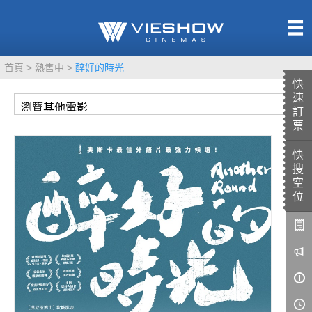
熱售中
首頁
熱售中
醉好的時光
即將上映
快
速
訂
票
快
TITAN SCREEN
影城餐飲
搜
MUCROWN
UNICORN
空
位
IMAX
4DX
VR 演唱會
GOLD CLASS
AD口述影像
LIVE演唱會