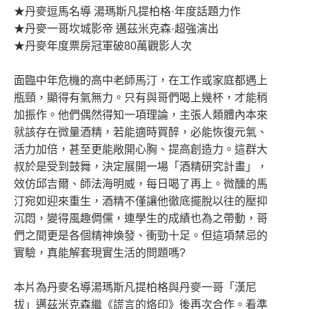
★丹麥逗馬名導 湯瑪斯凡提柏格·年度話題力作
★丹麥一哥坎城影帝 邁茲米克森·超強演出
★丹麥年度票房冠軍破80萬觀影人次
面臨中年危機的高中老師馬汀，在工作或家庭都遇上
瓶頸，顯得有氣無力。只有與哥們喝上幾杯，才能稍
加振作。他們偶然得知一項理論，主張人類體內本來
就該存在微量酒精，若能適時買醉，必能恢復元氣、
活力加倍，甚至更能敞開心胸、提高創造力。這群大
叔於是受到鼓舞，決定展開一場「酒精研究計畫」，
效仿邱吉爾、師法海明威，每日喝了再上。微醺的馬
汀宛如迎來重生，酒精不僅讓他徹底擺脫以往的壓抑
沉悶，變得風趣倜儻，連學生的成績也為之帶動，哥
們之間更是各個精神煥發、衝勁十足。但這項禁忌的
實驗，真能解套現實生活的問題嗎?
本片為丹麥名導湯瑪斯凡提柏格與丹麥一哥「漢尼
拔」邁茲米克森繼《謊言的烙印》後再次合作。看準