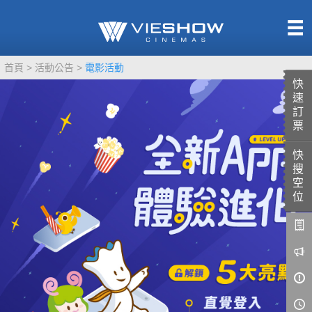
熱售中
首頁
活動公告
電影活動
即將上映
快
速
訂
票
快
TITAN SCREEN
影城餐飲
搜
MUCROWN
UNICORN
空
位
IMAX
4DX
VR 演唱會
GOLD CLASS
AD口述影像
LIVE演唱會