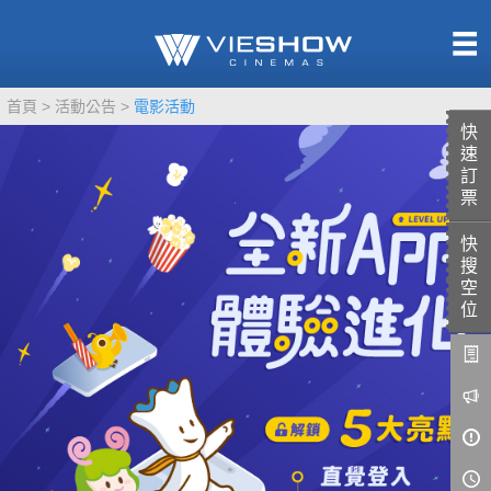
熱售中
首頁
活動公告
電影活動
即將上映
快
速
訂
票
快
TITAN SCREEN
影城餐飲
搜
MUCROWN
UNICORN
空
位
IMAX
4DX
VR 演唱會
GOLD CLASS
AD口述影像
LIVE演唱會