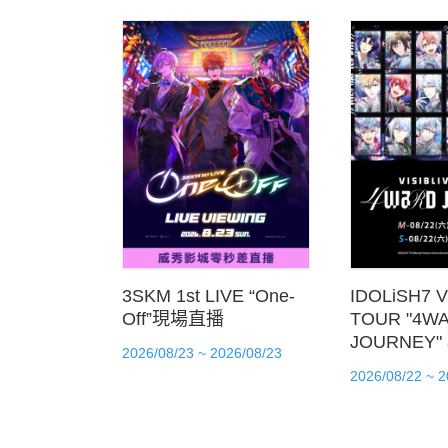
3SKM 1st LIVE “One-
IDOLiSH7 V
Off”現場直播
TOUR "4W
JOURNEY
2026/08/23 ~ 2026/08/23
2026/08/22 ~ 2