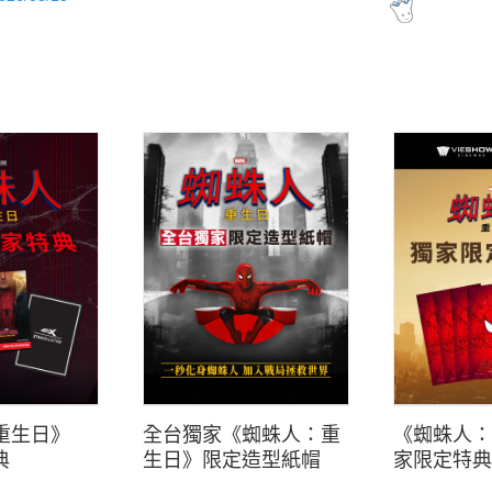
重生日》
全台獨家《蜘蛛人：重
《蜘蛛人：
典
生日》限定造型紙帽
家限定特典