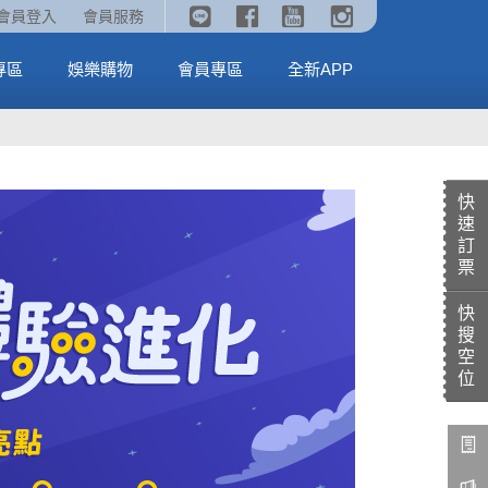
《劇場版吉伊卡哇》🥤威秀獨家電影套餐🥤
火熱預售中《汪汪隊立大功：恐龍大電影》
會員登入
會員服務
全台熱賣中
MORE
MORE
專區
娛樂購物
會員專區
全新APP
快
速
訂
票
快
搜
空
位