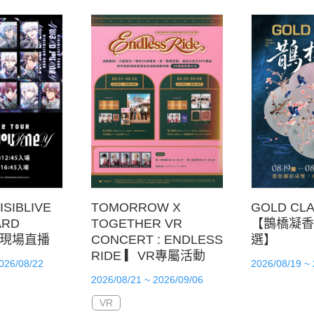
ISIBLIVE
TOMORROW X
GOLD CL
ARD
TOGETHER VR
【鵲橋凝香
" 現場直播
CONCERT : ENDLESS
選】
RIDE ▎VR專屬活動
026/08/22
2026/08/19 ~
2026/08/21 ~ 2026/09/06
VR