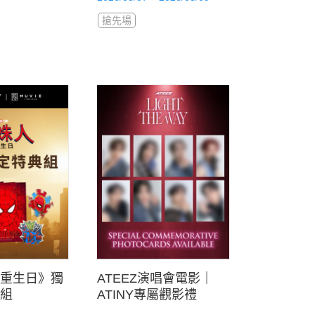
搶先場
重生日》獨
ATEEZ演唱會電影｜
組
ATINY專屬觀影禮