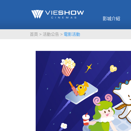
《催眠麥克風-互
🥤威秀獨家電影
🥤全台熱賣
影》
影城介紹
MORE
MORE
首頁
活動公告
電影活動