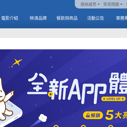
火熱預售中《橡樹街
動電
套餐
一封來自𝑲𝑨𝑻𝑺𝑬𝒀𝑬的
🥤威秀獨家電影套餐
🥤威秀獨家電影套餐
連絡威秀
常見問題
末日》
中
🥤全台熱賣中
情書
🥤全台熱賣中
MORE
電影介紹
映演品牌
餐飲與商品
活動公告
業務
MORE
MORE
MORE