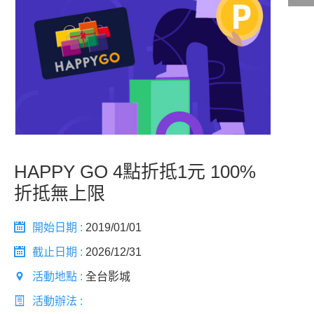
影城公告
影城活動
中獎名單
合作夥伴
HAPPY GO 4點折抵1元 100%
商家介紹
加入iShow
折抵無上限
商場活動
會員活動
會員Q&A
開始日期 :
2019/01/01
截止日期 :
2026/12/31
活動地點 :
全台影城
活動辦法 :