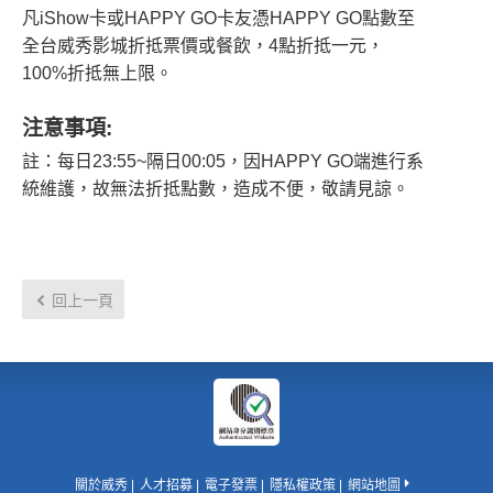
凡iShow卡或HAPPY GO卡友憑HAPPY GO點數至
全台威秀影城折抵票價或餐飲，4點折抵一元，
100%折抵無上限。
注意事項:
註：每日23:55~隔日00:05，因HAPPY GO端進行系
統維護，故無法折抵點數，造成不便，敬請見諒。
回上一頁
關於威秀
人才招募
電子發票
隱私權政策
網站地圖