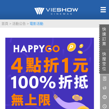
熱售中
首頁
活動公告
電影活動
即將上映
快
速
訂
票
快
TITAN SCREEN
影城餐飲
搜
MUCROWN
UNICORN
空
位
IMAX
4DX
VR 演唱會
GOLD CLASS
AD口述影像
LIVE演唱會