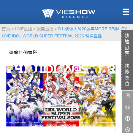
熱售中
首頁
LIVE直播
近期直播
D1-偶像大師20週年MORE RE@LITY
即將上映
快
LIVE IDOL WORLD SUPER FESTIVAL 2026 現場直播
速
訂
票
快
TITAN SCREEN
影城餐飲
搜
MUCROWN
UNICORN
空
位
IMAX
4DX
VR 演唱會
GOLD CLASS
AD口述影像
LIVE演唱會