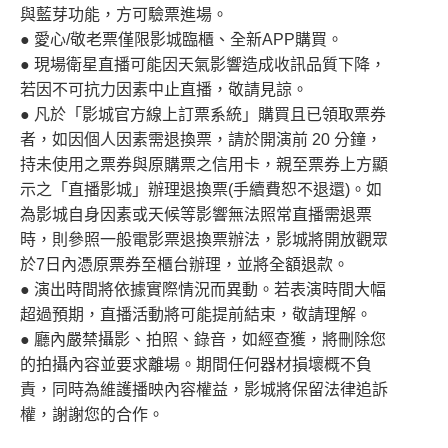
與藍芽功能，方可驗票進場。
● 愛心/敬老票僅限影城臨櫃、全新APP購買。
● 現場衛星直播可能因天氣影響造成收訊品質下降，
若因不可抗力因素中止直播，敬請見諒。
● 凡於「影城官方線上訂票系統」購買且已領取票券
者，如因個人因素需退換票，請於開演前 20 分鐘，
持未使用之票券與原購票之信用卡，親至票券上方顯
示之「直播影城」辦理退換票(手續費恕不退還)。如
為影城自身因素或天候等影響無法照常直播需退票
時，則參照一般電影票退換票辦法，影城將開放觀眾
於7日內憑原票券至櫃台辦理，並將全額退款。
● 演出時間將依據實際情況而異動。若表演時間大幅
超過預期，直播活動將可能提前結束，敬請理解。
● 廳內嚴禁攝影、拍照、錄音，如經查獲，將刪除您
的拍攝內容並要求離場。期間任何器材損壞概不負
責，同時為維護播映內容權益，影城將保留法律追訴
權，謝謝您的合作。