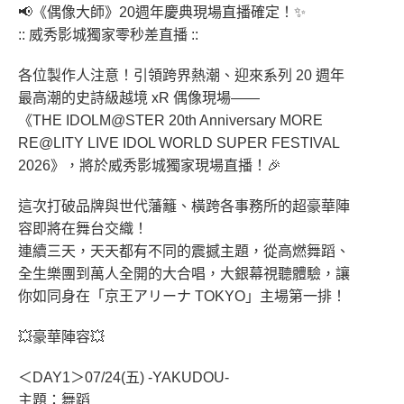
📢《偶像大師》20週年慶典現場直播確定！✨
:: 威秀影城獨家零秒差直播 ::
各位製作人注意！引領跨界熱潮、迎來系列 20 週年
最高潮的史詩級越境 xR 偶像現場——
《THE IDOLM@STER 20th Anniversary MORE
RE@LITY LIVE IDOL WORLD SUPER FESTIVAL
2026》，將於威秀影城獨家現場直播！🎉
這次打破品牌與世代藩籬、橫跨各事務所的超豪華陣
容即將在舞台交織！
連續三天，天天都有不同的震撼主題，從高燃舞蹈、
全生樂團到萬人全開的大合唱，大銀幕視聽體驗，讓
你如同身在「京王アリーナ TOKYO」主場第一排！
💥豪華陣容💥
＜DAY1＞07/24(五) -YAKUDOU-
主題：舞蹈