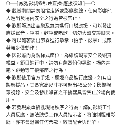
❍──[ 威秀影城零秒差直播-應援須知 ]──❍
◆ 觀賞期間請勿阻擋走道或影廳動線，任何影響他
人進出及場內安全之行為皆被禁止。
◆ 歡迎隨演出音樂及氣氛進行口號應援，可以發出
應援聲音、呼喊、歡呼或唱歌！切勿大聲交談聊天。
◆ 可以隨著演出節奏進行擊掌（拍手、鼓掌）或跟
著舞步做動作！
◆ 因影廳內為階梯式座位，為維護觀眾安全及觀賞
權益，節目進行中，請勿有劇烈俯仰晃動、場內奔
跑、跳動等干擾鄰座之行為。
◆ 歡迎使用官方手燈、週邊商品進行應援，如有自
製應援品，其長寬高尺寸不可超出45公分；影響觀
眾視線、安全及發出噪音之干擾器具皆禁止於場內使
用。
◆ 若發現嚴重擾亂現場秩序之行為，請向影城工作
人員反應，無法聽從工作人員指示者，將強制驅離影
廳，亦不會退還任何票款。敬請配合與理解。