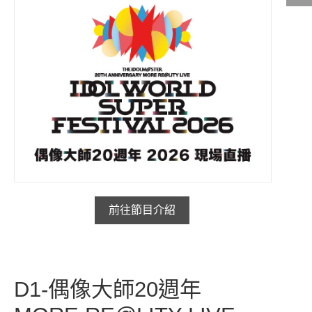
影城公告
影城活動
中獎名單
合作夥伴
商家介紹
加入iShow
商場活動
會員活動
前往節目介紹
會員Q&A
D1-偶像大師20週年