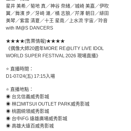
星井 美希／菊地 真／神谷 奈緒／城崎 美嘉／伊吹
翼／舞濱 步／牙崎 漣／橘 志狼／芹澤 朝日／緋田
美琴／紫雲 清夏／十王 星南／上水流 宇宙／玲音
with IM@S DANCERS
★★★★(售票情報)★★★★
《偶像大師20週年MORE RE@LITY LIVE IDOL
WORLD SUPER FESTIVAL 2026 現場直播》
⭐ 直播時間：
D1-07/24(五) 17:15入場
⭐ 直播地點：
◉ 台北信義威秀影城
◉ 林口MITSUI OUTLET PARK威秀影城
◉ 桃園統領威秀影城
◉ 台中iFG 遠雄廣場威秀影城
◉ 高雄大遠百威秀影城