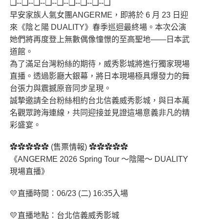
❏--❏--❏--❏--❏--❏--❏--❏--❏
早安家族人氣女團ANGERME，即將於 6 月 23 日迎
來《陰と陽 DUALITY》春季巡迴最終場。本次公演
她們將再度登上無數偶像憧憬的至高聖地——日本武
道館。
為了滿足台灣粉絲的期待，威秀影城將進行獨家現場
直播。透過影廳大銀幕，將日本現場極具爆發力的舞
台張力與震撼原音同步呈現。
誠摯邀請全台粉絲相約台北信義威秀影城，與日本萬
名觀眾跨海連線，共同迎接並見證這場意義非凡的精
彩盛宴。
✿✿✿✿✿ (售票情報) ✿✿✿✿✿
《ANGERME 2026 Spring Tour 〜陰陽〜 DUALITY
現場直播》
💛直播時間：06/23 (二) 16:35入場
💛直播地點：台北信義威秀影城