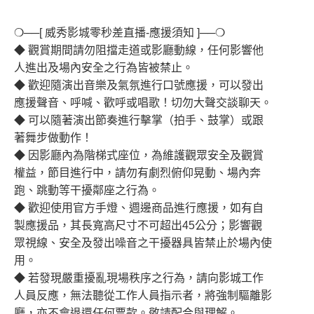
❍──[ 威秀影城零秒差直播-應援須知 ]──❍
◆ 觀賞期間請勿阻擋走道或影廳動線，任何影響他
人進出及場內安全之行為皆被禁止。
◆ 歡迎隨演出音樂及氣氛進行口號應援，可以發出
應援聲音、呼喊、歡呼或唱歌！切勿大聲交談聊天。
◆ 可以隨著演出節奏進行擊掌（拍手、鼓掌）或跟
著舞步做動作！
◆ 因影廳內為階梯式座位，為維護觀眾安全及觀賞
權益，節目進行中，請勿有劇烈俯仰晃動、場內奔
跑、跳動等干擾鄰座之行為。
◆ 歡迎使用官方手燈、週邊商品進行應援，如有自
製應援品，其長寬高尺寸不可超出45公分；影響觀
眾視線、安全及發出噪音之干擾器具皆禁止於場內使
用。
◆ 若發現嚴重擾亂現場秩序之行為，請向影城工作
人員反應，無法聽從工作人員指示者，將強制驅離影
廳，亦不會退還任何票款。敬請配合與理解。