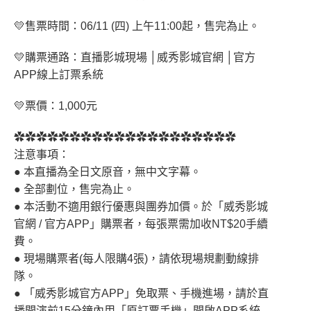
💛售票時間：06/11 (四) 上午11:00起，售完為止。
💛購票通路：直播影城現場 │威秀影城官網 │官方
APP線上訂票系統
💛票價：1,000元
✿✿✿✿✿✿✿✿✿✿✿✿✿✿✿✿✿✿✿✿
注意事項：
● 本直播為全日文原音，無中文字幕。
● 全部劃位，售完為止。
● 本活動不適用銀行優惠與團券加價。於「威秀影城
官網 / 官方APP」購票者，每張票需加收NT$20手續
費。
● 現場購票者(每人限購4張)，請依現場規劃動線排
隊。
● 「威秀影城官方APP」免取票、手機進場，請於直
播開演前15分鐘內用「原訂票手機」開啟APP系統