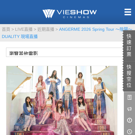
熱售中
首頁
LIVE直播
近期直播
ANGERME 2026 Spring Tour 〜陰陽〜
即將上映
快
DUALITY 現場直播
速
訂
票
快
TITAN SCREEN
影城餐飲
搜
MUCROWN
UNICORN
空
位
IMAX
4DX
VR 演唱會
GOLD CLASS
AD口述影像
LIVE演唱會