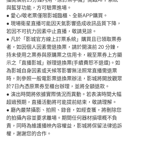
與藍芽功能，方可驗票進場。
● 愛心/敬老票僅限影城臨櫃、全新APP購買。
● 現場衛星直播可能因天氣影響造成收訊品質下降，
若因不可抗力因素中止直播，敬請見諒。
● 凡於「影城官方線上訂票系統」購買且已領取票券
者，如因個人因素需退換票，請於開演前 20 分鐘，
持未使用之票券與原購票之信用卡，親至票券上方顯
示之「直播影城」辦理退換票(手續費恕不退還)。如
為影城自身因素或天候等影響無法照常直播需退票
時，則參照一般電影票退換票辦法，影城將開放觀眾
於7日內憑原票券至櫃台辦理，並將全額退款。
● 演出時間將依據實際情況而異動。若表演時間大幅
超過預期，直播活動將可能提前結束，敬請理解。
● 廳內嚴禁攝影、拍照、錄音，如經查獲，將刪除您
的拍攝內容並要求離場。期間任何器材損壞概不負
責，同時為維護播映內容權益，影城將保留法律追訴
權，謝謝您的合作。