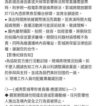
為影城自身因素或天候等影響無法照常直播需退票
時，則參照一般電影票退換票辦法，影城將開放觀眾
於7日內憑原票券至櫃台辦理，並將全額退款。
● 演出時間將依據實際情況而異動。若表演時間大幅
超過預期，直播活動將可能提前結束，敬請理解。
● 廳內嚴禁攝影、拍照、錄音，如經查獲，將刪除您
的拍攝內容並要求離場。期間任何器材損壞概不負
責，同時為維護播映內容權益，影城將保留法律追訴
權，謝謝您的合作。
【影像紀錄告知】
•為協助官方進行活動記錄，現場將視情況拍攝。如
不便入鏡請告知工作人員以利調整攝錄畫面。感謝您
的參與與支持，並成為我們美好回憶的一員。
※ 現場工作人員均配戴專屬識別證。
❍──[ 威秀影城零秒差直播-應援須知 ]──❍
◆ 觀賞期間請勿阻擋走道或影廳動線，任何影響他
人進出及場內安全之行為皆被禁止。