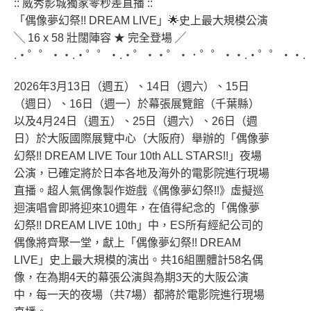
:: 威秀影城獨家零秒差直播 ::
「偶像夢幻祭!! DREAM LIVE」🌟史上最大規模公演
╲ 16 x 58 壯闊陣容 ★ 完全登場 ╱
.・゜゜・・.・゜゜・.・゜・・゜・．゜゜・・.・゜゜・・.
2026年3月13日（週五）、14日（週六）、15日
（週日）、16日（週一）於幕張展覽館（千葉縣）
以及4月24日（週五）、25日（週六）、26日（週
日）於大阪國際展覽中心（大阪府）舉辦的「偶像夢
幻祭!! DREAM LIVE Tour 10th ALL STARS!!」夜場
公演，已確定將於日本各地及海外的電影院進行現場
直播。超人氣偶像製作遊戲《偶像夢幻祭!!》虛擬巡
迴演唱會即將迎來10週年，在值得紀念的「偶像夢
幻祭!! DREAM LIVE 10th」中，ES所有經紀公司的
偶像將齊聚一堂，獻上「偶像夢幻祭!! DREAM
LIVE」史上最大規模的演出。共16組團體計58名偶
像，在為期4天的幕張公演與為期3天的大阪公演
中，每一天的夜場（共7場）都將於電影院進行現場