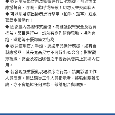
◆ 歡迎隨演出音樂及氣氛進行口號應援，可以發出
應援聲音、呼喊、歡呼或唱歌！切勿大聲交談聊天。
◆ 可以隨著演出節奏進行擊掌（拍手、鼓掌）或跟
著舞步做動作！
◆ 因影廳內為階梯式座位，為維護觀眾安全及觀賞
權益，節目進行中，請勿有劇烈俯仰晃動、場內奔
跑、跳動等干擾鄰座之行為。
◆ 歡迎使用官方手燈、週邊商品進行應援，如有自
製應援品，其長寬高尺寸不可超出45公分；影響觀
眾視線、安全及發出噪音之干擾器具皆禁止於場內使
用。
◆ 若發現嚴重擾亂現場秩序之行為，請向影城工作
人員反應，無法聽從工作人員指示者，將強制驅離影
廳，亦不會退還任何票款。敬請配合與理解。