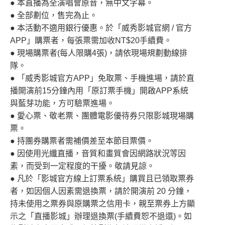
● 本直播為全演唱會原音，無中文字幕。
● 全部劃位，售完為止。
● 本活動不適用銀行優惠。於「威秀影城官網 / 官方
APP」購票者，每張票需加收NT$20手續費。
● 現場購票者(每人限購4張)，請依現場規劃動線排
隊。
● 「威秀影城官方APP」免取票、手機進場，請於直
播開演前15分鐘內用「原訂票手機」開啟APP系統
與藍芽功能，方可驗票進場。
● 愛心票、敬老票、團體電影優待券只限影城現場購
票。
● 持團券購票者需補價差至本節目票價。
● 因使用光纖直播，音質和畫質會因網路狀況等因
素，而受到一定程度的干擾。敬請見諒。
● 凡於「影城官方線上訂票系統」購買且已領取票券
者，如因個人因素需退換票，請於開演前 20 分鐘，
持未使用之票券與原購票之信用卡，親至票券上方顯
示之「直播影城」辦理退換票(手續費恕不退還)。如