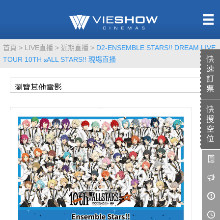
熱售中
首頁
LIVE直播
近期直播
D2-ENSEMBLE STARS!! DREAM LIVE
即將上映
快
TOUR 10TH 𝄪ALL STARS!! 現場直播
速
訂
票
快
TITAN SCREEN
影城餐飲
搜
MUCROWN
UNICORN
空
位
IMAX
4DX
VR 演唱會
GOLD CLASS
AD口述影像
LIVE演唱會