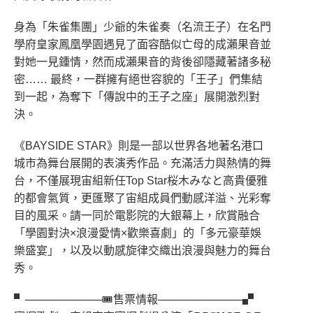
身為「朱雀集團」少爺的朱雀奏（名流王子）在名門
學府皇家鳳凰學園遇見了面容酷似亡母的成瀨果音並
對她一見鍾情，然而成瀨果音的背後卻隱藏著諸多秘
密…… 最終，一群擁有絕世容貌的「王子」們集結
到一起，為奪下「傳說中的王子之座」展開激烈對
決。
《BAYSIDE STAR》則是一部以世界各地著名港口
城市為舞台展開的表演秀作品。充滿活力與熱情的舞
台，不僅展現宙組新任Top Star桜木みなと高貴優雅
的都會氣質，更匯聚了宙組成員們動感洋溢、光彩奪
目的風采。請一同於電影院的大銀幕上，欣賞融合
「學園對決×浪漫愛情×歡樂喜劇」的「多元豪華娛
樂盛宴」，以及以動感旋律交織出浪漫與魅力的舞台
秀。
▘──────────🎟售票情報───────────▞