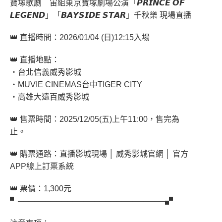
寶塚歌劇 宙組東京寶塚劇場公演「𝙋𝙍𝙄𝙉𝘾𝙀 𝙊𝙁
𝙇𝙀𝙂𝙀𝙉𝘿」「𝘽𝘼𝙔𝙎𝙄𝘿𝙀 𝙎𝙏𝘼𝙍」千秋樂 現場直播
👑 直播時間：2026/01/04 (日)12:15入場
👑 直播地點：
‧台北信義威秀影城
‧MUVIE CINEMAS台中TIGER CITY
‧高雄大遠百威秀影城
👑 售票時間：2025/12/05(五)上午11:00，售完為
止。
👑 購票通路：直播影城現場 │ 威秀影城官網 │ 官方
APP線上訂票系統
👑 票價：1,300元
▘───────────────────────────▞