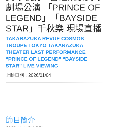
劇場公演 「PRINCE OF
LEGEND」「BAYSIDE
STAR」千秋樂 現場直播
TAKARAZUKA REVUE COSMOS
TROUPE TOKYO TAKARAZUKA
THEATER LAST PERFORMANCE
“PRINCE OF LEGEND” “BAYSIDE
STAR” LIVE VIEWING
上映日期：2026/01/04
節目簡介