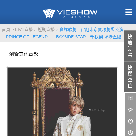
熱售中
首頁
LIVE直播
近期直播
寶塚歌劇 宙組東京寶塚劇場公演
即將上映
快
「PRINCE OF LEGEND」「BAYSIDE STAR」千秋樂 現場直播
速
訂
票
快
TITAN SCREEN
影城餐飲
搜
MUCROWN
UNICORN
空
位
IMAX
4DX
VR 演唱會
GOLD CLASS
AD口述影像
LIVE演唱會