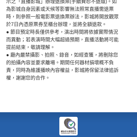
示之「直播影城」辦理退換票(手續費恕不退還)。如
為影城自身因素或天候等影響無法照常直播需退票
時，則參照一般電影票退換票辦法，影城將開放觀眾
於7日內憑原票券至櫃台辦理，並將全額退款。
● 節目預定時長僅供參考，演出時間將依據實際情況
而異動；若表演時間大幅超過預期，直播活動將可能
提前結束，敬請理解。
● 廳內嚴禁攝影、拍照、錄音，如經查獲，將刪除您
的拍攝內容並要求離場。期間任何器材損壞概不負
責，同時為維護播映內容權益，影城將保留法律追訴
權，謝謝您的合作。