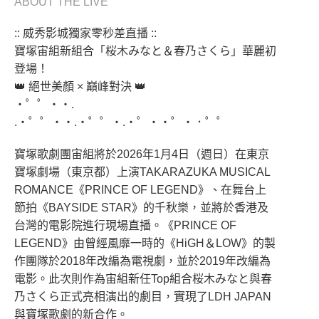
ABOUT THE LIVE
:: 威秀影城獨家零秒差直播 ::
寶塚宙組新組合「桜木みなと＆春乃さくら」華麗初
登場！
👑 絕世美顏 × 巔峰對決 👑
・゜゜・・.
.・゜゜・・.・゜゜・.・゜・・゜・．゜゜
寶塚歌劇團宙組將於2026年1月4日（週日）在東京
寶塚劇場（東京都）上演TAKARAZUKA MUSICAL
ROMANCE《PRINCE OF LEGEND》、在舞台上
節拍《BAYSIDE STAR》的千秋樂，並將於香港及
台灣的電影院進行現場直播。《PRINCE OF
LEGEND》由曾經風靡一時的《HiGH＆LOW》的製
作團隊於2018年改編為電視劇，並於2019年改編為
電影。此次則作為宙組新任Top組合桜木みなと與春
乃さくら正式亮相演出的劇目，實現了LDH JAPAN
與寶塚歌劇的新合作。