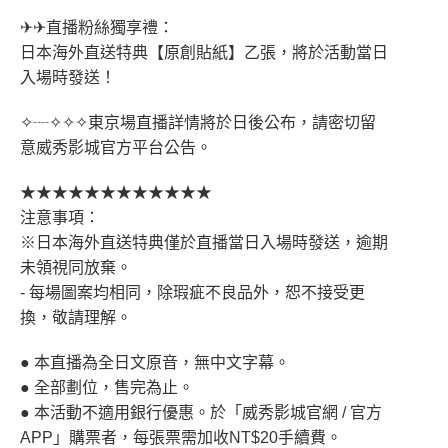
✈✈直播粉絲獨享禮：
日本海外直送特典【原創貼紙】乙張，將於活動當日
入場時發送！
✧┈✧✧✧東京場直播詳情將於日後公布，請密切留
意威秀影城官方平台公告。
★★★★★★★★★★★★
注意事項：
※日本海外直送特典僅於直播當日入場時發送，逾期
未領視同放棄。
- 每場圖案均相同，除瑕疵不良品外，恕不接受更
換，敬請理解。
● 本直播為全日文原音，無中文字幕。
● 全部劃位，售完為止。
● 本活動不適用銀行優惠。於「威秀影城官網 / 官方
APP」購票者，每張票需加收NT$20手續費。