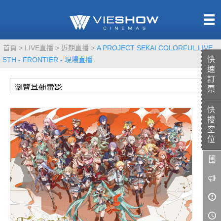
熱售中
首頁
LIVE直播
近期直播
A PROJECT SEKAI COLORFUL LIVE
即將上映
快
5TH - FRONTIER - 現場直播
速
訂
票
快
TITAN SCREEN
影城餐飲
搜
MUCROWN
UNICORN
空
位
IMAX
4DX
VR 演唱會
GOLD CLASS
AD口述影像
LIVE演唱會