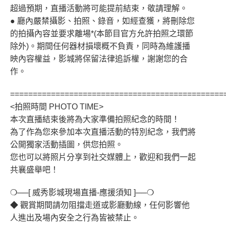
超過預期，直播活動將可能提前結束，敬請理解。
● 廳內嚴禁攝影、拍照、錄音，如經查獲，將刪除您
的拍攝內容並要求離場*(本節目官方允許拍照之環節
除外)。期間任何器材損壞概不負責，同時為維護播
映內容權益，影城將保留法律追訴權，謝謝您的合
作。
===============================================
<拍照時間 PHOTO TIME>
本次直播結束後將為大家準備拍照紀念的時間！
為了作為您來參加本次直播活動的特別紀念，我們將
公開獨家活動插圖，供您拍照。
您也可以將照片分享到社交媒體上，歡迎和我們一起
共襄盛舉吧！
❍──[ 威秀影城現場直播-應援須知 ]──❍
◆ 觀賞期間請勿阻擋走道或影廳動線，任何影響他
人進出及場內安全之行為皆被禁止。