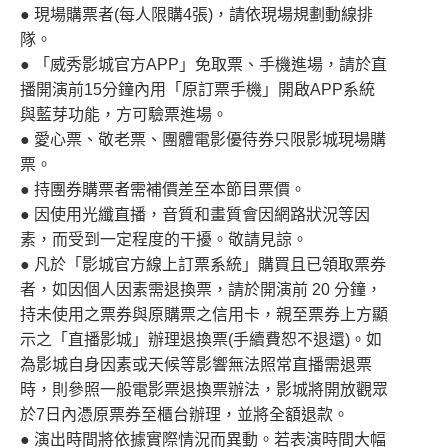
● 現場購票者(每人限購4張)，請依現場規劃動線排
隊。
● 「威秀影城官方APP」免取票、手機進場，請於直
播開演前15分鐘內用「原訂票手機」開啟APP系統
與藍芽功能，方可驗票進場。
● 愛心票、敬老票、團體電影優待券只限影城現場購
票。
● 持團券購票者需補價差至本節目票價。
● 因使用光纖直播，音質和畫質會因網路狀況等因
素，而受到一定程度的干擾。敬請見諒。
● 凡於「影城官方線上訂票系統」購買且已領取票券
者，如因個人因素需退換票，請於開演前 20 分鐘，
持未使用之票券與原購票之信用卡，親至票券上方顯
示之「直播影城」辦理退換票(手續費恕不退還)。如
為影城自身因素或天候等影響無法照常直播需退票
時，則參照一般電影票退換票辦法，影城將開放觀眾
於7日內憑原票券至櫃台辦理，並將全額退款。
● 演出時間將依據實際情況而異動。若表演時間大幅