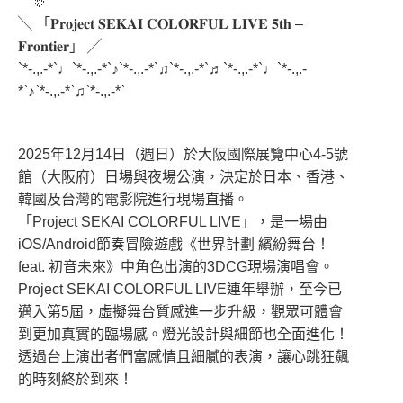
﹉🎊
╲ 「𝐏𝐫𝐨𝐣𝐞𝐜𝐭 𝐒𝐄𝐊𝐀𝐈 𝐂𝐎𝐋𝐎𝐑𝐅𝐔𝐋 𝐋𝐈𝐕𝐄 𝟓𝐭𝐡 –
𝐅𝐫𝐨𝐧𝐭𝐢𝐞𝐫」 ╱
`*-.,.-*`♩`*-.,.-*`♪`*-.,.-*`♫`*-.,.-*`♬`*-.,.-*`♩`*-.,.-
*`♪`*-.,.-*`♫`*-.,.-*`
2025年12月14日（週日）於大阪國際展覽中心4-5號
館（大阪府）日場與夜場公演，決定於日本、香港、
韓國及台灣的電影院進行現場直播。
「Project SEKAI COLORFUL LIVE」，是一場由
iOS/Android節奏冒險遊戲《世界計劃 繽紛舞台！
feat. 初音未來》中角色出演的3DCG現場演唱會。
Project SEKAI COLORFUL LIVE連年舉辦，至今已
邁入第5屆，虛擬舞台質感進一步升級，觀眾可體會
到更加真實的臨場感。燈光設計與細節也全面進化！
透過台上演出者們富感情且細膩的表演，讓心跳狂飆
的時刻終於到來！