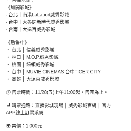
📍 直播地點：
《加開影城》
- 台北｜南港LaLaport威秀影城
- 台中｜大魯閣新時代威秀影城
- 台南｜大遠百威秀影城
《熱售中》
‧ 台北 │ 信義威秀影城
‧ 林口 │ M.O.P.威秀影城
‧ 桃園 │ 統領威秀影城
‧ 台中 │ MUVIE CINEMAS 台中TIGER CITY
‧ 高雄 │ 大遠百威秀影城
🕚 售票時間：11/28(五)上午11:00起，售完為止。
🛒 購票通路：直播影城現場 │ 威秀影城官網 │ 官方
APP線上訂票系統
🌍 票價：1,000元