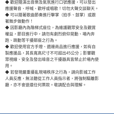
◆ 歡迎隨演出音樂及氣氛進行口號應援，可以發出
應援聲音、呼喊、歡呼或唱歌！切勿大聲交談聊天。
◆ 可以隨著歌曲節奏進行擊掌（拍手、鼓掌）或跟
著舞步做動作！
◆ 因影廳內為階梯式座位，為維護觀眾安全及觀賞
權益，節目進行中，請勿有劇烈俯仰晃動、場內奔
跑、跳動等干擾鄰座之行為。
◆ 歡迎使用官方手燈、週邊商品進行應援，如有自
製應援品，其長寬高尺寸不可超出45公分；影響觀
眾視線、安全及發出噪音之干擾器具皆禁止於場內使
用。
◆ 若發現嚴重擾亂現場秩序之行為，請向影城工作
人員反應，無法聽從工作人員指示者，將強制驅離影
廳，亦不會退還任何票款。敬請配合與理解。