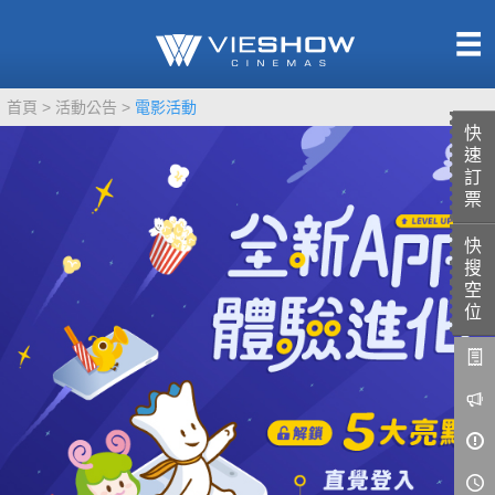
熱售中
首頁
活動公告
電影活動
即將上映
快
速
訂
票
快
TITAN SCREEN
影城餐飲
搜
MUCROWN
UNICORN
空
位
IMAX
4DX
VR 演唱會
GOLD CLASS
AD口述影像
LIVE演唱會